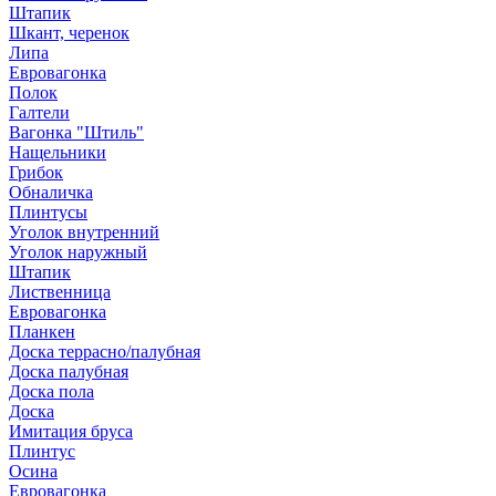
Штапик
Шкант, черенок
Липа
Евровагонка
Полок
Галтели
Вагонка "Штиль"
Нащельники
Грибок
Обналичка
Плинтусы
Уголок внутренний
Уголок наружный
Штапик
Лиственница
Евровагонка
Планкен
Доска террасно/палубная
Доска палубная
Доска пола
Доска
Имитация бруса
Плинтус
Осина
Евровагонка