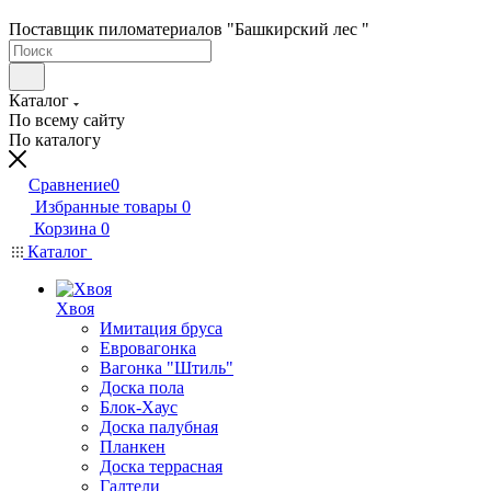
Поставщик пиломатериалов "Башкирский лес "
Каталог
По всему сайту
По каталогу
Сравнение
0
Избранные товары
0
Корзина
0
Каталог
Хвоя
Имитация бруса
Евровагонка
Вагонка "Штиль"
Доска пола
Блок-Хаус
Доска палубная
Планкен
Доска террасная
Галтели