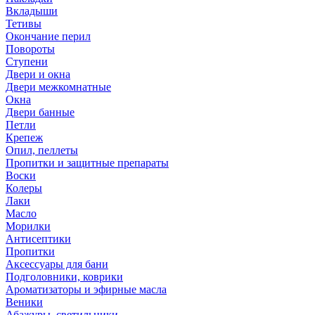
Вкладыши
Тетивы
Окончание перил
Повороты
Ступени
Двери и окна
Двери межкомнатные
Окна
Двери банные
Петли
Крепеж
Опил, пеллеты
Пропитки и защитные препараты
Воски
Колеры
Лаки
Масло
Морилки
Антисептики
Пропитки
Аксессуары для бани
Подголовники, коврики
Ароматизаторы и эфирные масла
Веники
Абажуры, светильники