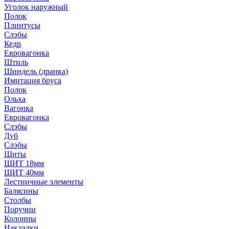
Уголок наружный
Полок
Плинтусы
Слэбы
Кедр
Евровагонка
Штиль
Шиндель (дранка)
Имитация бруса
Полок
Ольха
Вагонка
Евровагонка
Слэбы
Дуб
Слэбы
Щиты
ЩИТ 18мм
ЩИТ 40мм
Лестничные элементы
Балясины
Столбы
Поручни
Колонны
Накладки