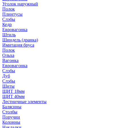
Уголок наружный
Полок
Плинтусы
Слэбы
Кедр
Евровагонка
Штиль
Шиндель (дранка)
Имитация бруса
Полок
Ольха
Вагонка
Евровагонка
Слэбы
Дуб
Слэбы
Щиты
ЩИТ 18мм
ЩИТ 40мм
Лестничные элементы
Балясины
Столбы
Поручни
Колонны
Накладки