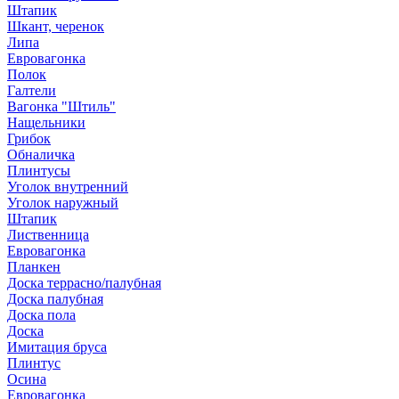
Штапик
Шкант, черенок
Липа
Евровагонка
Полок
Галтели
Вагонка "Штиль"
Нащельники
Грибок
Обналичка
Плинтусы
Уголок внутренний
Уголок наружный
Штапик
Лиственница
Евровагонка
Планкен
Доска террасно/палубная
Доска палубная
Доска пола
Доска
Имитация бруса
Плинтус
Осина
Евровагонка