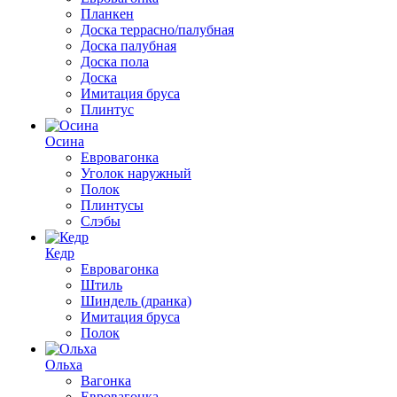
Планкен
Доска террасно/палубная
Доска палубная
Доска пола
Доска
Имитация бруса
Плинтус
Осина
Евровагонка
Уголок наружный
Полок
Плинтусы
Слэбы
Кедр
Евровагонка
Штиль
Шиндель (дранка)
Имитация бруса
Полок
Ольха
Вагонка
Евровагонка