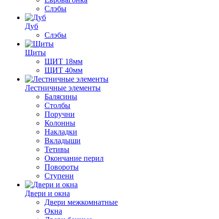
Слэбы
Дуб
Слэбы
Щиты
ЩИТ 18мм
ЩИТ 40мм
Лестничные элементы
Балясины
Столбы
Поручни
Колонны
Накладки
Вкладыши
Тетивы
Окончание перил
Повороты
Ступени
Двери и окна
Двери межкомнатные
Окна