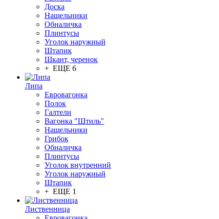
Доска
Нащельники
Обналичка
Плинтусы
Уголок наружный
Штапик
Шкант, черенок
+ ЕЩЕ 6
Липа
Евровагонка
Полок
Галтели
Вагонка "Штиль"
Нащельники
Грибок
Обналичка
Плинтусы
Уголок внутренний
Уголок наружный
Штапик
+ ЕЩЕ 1
Лиственница
Евровагонка