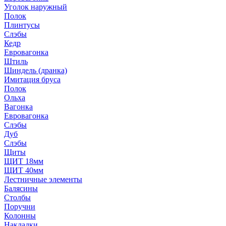
Уголок наружный
Полок
Плинтусы
Слэбы
Кедр
Евровагонка
Штиль
Шиндель (дранка)
Имитация бруса
Полок
Ольха
Вагонка
Евровагонка
Слэбы
Дуб
Слэбы
Щиты
ЩИТ 18мм
ЩИТ 40мм
Лестничные элементы
Балясины
Столбы
Поручни
Колонны
Накладки