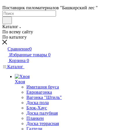
Поставщик пиломатериалов "Башкирский лес "
Каталог
По всему сайту
По каталогу
Сравнение
0
Избранные товары
0
Корзина
0
Каталог
Хвоя
Имитация бруса
Евровагонка
Вагонка "Штиль"
Доска пола
Блок-Хаус
Доска палубная
Планкен
Доска террасная
Галтели