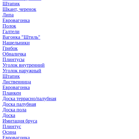
Штапик
Шкант, черенок
Липа
Евровагонка
Полок
Галтели
Вагонка "Штиль"
Нащельники
Грибок
Обналичка
Плинтусы
Уголок внутренний
Уголок наружный
Штапик
Лиственница
Евровагонка
Планкен
Доска террасно/палубная
Доска палубная
Доска пола
Доска
Имитация бруса
Плинтус
Осина
Евровагонка