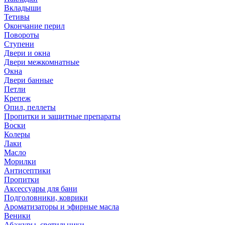
Вкладыши
Тетивы
Окончание перил
Повороты
Ступени
Двери и окна
Двери межкомнатные
Окна
Двери банные
Петли
Крепеж
Опил, пеллеты
Пропитки и защитные препараты
Воски
Колеры
Лаки
Масло
Морилки
Антисептики
Пропитки
Аксессуары для бани
Подголовники, коврики
Ароматизаторы и эфирные масла
Веники
Абажуры, светильники