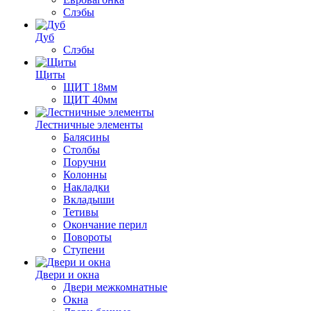
Слэбы
Дуб
Слэбы
Щиты
ЩИТ 18мм
ЩИТ 40мм
Лестничные элементы
Балясины
Столбы
Поручни
Колонны
Накладки
Вкладыши
Тетивы
Окончание перил
Повороты
Ступени
Двери и окна
Двери межкомнатные
Окна