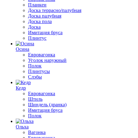
Планкен
Доска террасно/палубная
Доска палубная
Доска пола
Доска
Имитация бруса
Плинтус
Осина
Евровагонка
Уголок наружный
Полок
Плинтусы
Слэбы
Кедр
Евровагонка
Штиль
Шиндель (дранка)
Имитация бруса
Полок
Ольха
Вагонка
Евровагонка