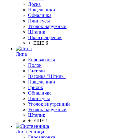
Доска
Нащельники
Обналичка
Плинтусы
Уголок наружный
Штапик
Шкант, черенок
+ ЕЩЕ 6
Липа
Евровагонка
Полок
Галтели
Вагонка "Штиль"
Нащельники
Грибок
Обналичка
Плинтусы
Уголок внутренний
Уголок наружный
Штапик
+ ЕЩЕ 1
Лиственница
Евровагонка