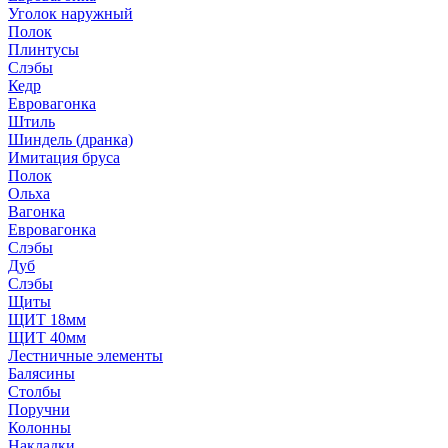
Уголок наружный
Полок
Плинтусы
Слэбы
Кедр
Евровагонка
Штиль
Шиндель (дранка)
Имитация бруса
Полок
Ольха
Вагонка
Евровагонка
Слэбы
Дуб
Слэбы
Щиты
ЩИТ 18мм
ЩИТ 40мм
Лестничные элементы
Балясины
Столбы
Поручни
Колонны
Накладки