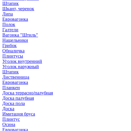
Штапик
Шкант, черенок
Липа
Евровагонка
Полок
Галтели
Вагонка "Штиль"
Нащельники
Грибок
Обналичка
Плинтусы
Уголок внутренний
Уголок наружный
Штапик
Лиственница
Евровагонка
Планкен
Доска террасно/палубная
Доска палубная
Доска пола
Доска
Имитация бруса
Плинтус
Осина
Евровагонка