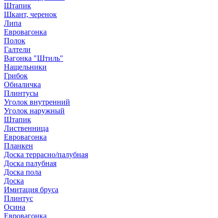
Штапик
Шкант, черенок
Липа
Евровагонка
Полок
Галтели
Вагонка "Штиль"
Нащельники
Грибок
Обналичка
Плинтусы
Уголок внутренний
Уголок наружный
Штапик
Лиственница
Евровагонка
Планкен
Доска террасно/палубная
Доска палубная
Доска пола
Доска
Имитация бруса
Плинтус
Осина
Евровагонка