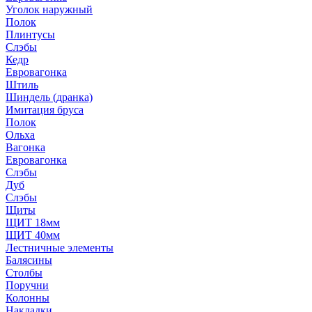
Уголок наружный
Полок
Плинтусы
Слэбы
Кедр
Евровагонка
Штиль
Шиндель (дранка)
Имитация бруса
Полок
Ольха
Вагонка
Евровагонка
Слэбы
Дуб
Слэбы
Щиты
ЩИТ 18мм
ЩИТ 40мм
Лестничные элементы
Балясины
Столбы
Поручни
Колонны
Накладки