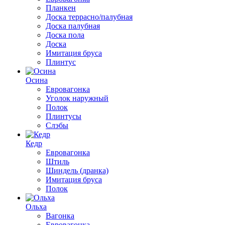
Планкен
Доска террасно/палубная
Доска палубная
Доска пола
Доска
Имитация бруса
Плинтус
Осина
Евровагонка
Уголок наружный
Полок
Плинтусы
Слэбы
Кедр
Евровагонка
Штиль
Шиндель (дранка)
Имитация бруса
Полок
Ольха
Вагонка
Евровагонка