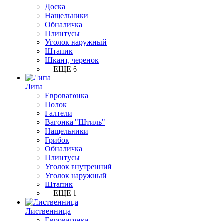
Доска
Нащельники
Обналичка
Плинтусы
Уголок наружный
Штапик
Шкант, черенок
+ ЕЩЕ 6
Липа
Евровагонка
Полок
Галтели
Вагонка "Штиль"
Нащельники
Грибок
Обналичка
Плинтусы
Уголок внутренний
Уголок наружный
Штапик
+ ЕЩЕ 1
Лиственница
Евровагонка