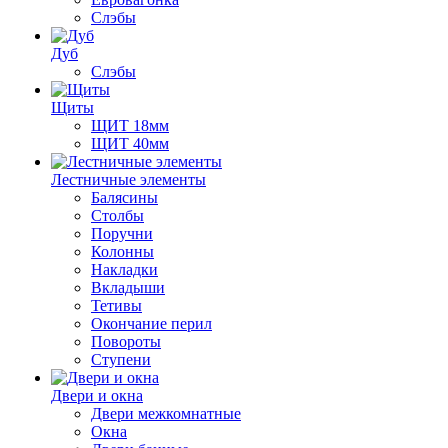
Слэбы
Дуб
Слэбы
Щиты
ЩИТ 18мм
ЩИТ 40мм
Лестничные элементы
Балясины
Столбы
Поручни
Колонны
Накладки
Вкладыши
Тетивы
Окончание перил
Повороты
Ступени
Двери и окна
Двери межкомнатные
Окна