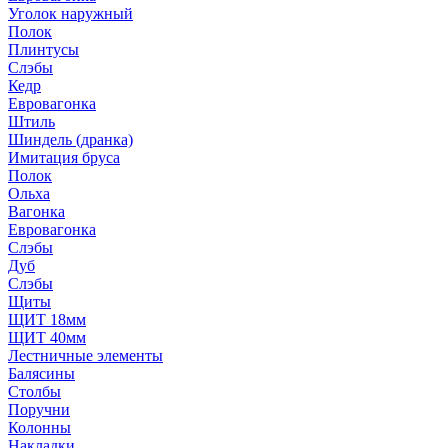
Уголок наружный
Полок
Плинтусы
Слэбы
Кедр
Евровагонка
Штиль
Шиндель (дранка)
Имитация бруса
Полок
Ольха
Вагонка
Евровагонка
Слэбы
Дуб
Слэбы
Щиты
ЩИТ 18мм
ЩИТ 40мм
Лестничные элементы
Балясины
Столбы
Поручни
Колонны
Накладки