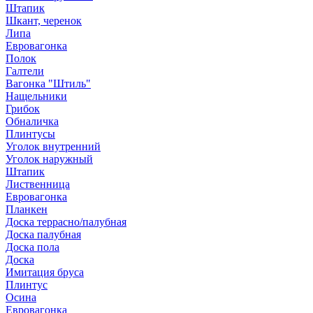
Штапик
Шкант, черенок
Липа
Евровагонка
Полок
Галтели
Вагонка "Штиль"
Нащельники
Грибок
Обналичка
Плинтусы
Уголок внутренний
Уголок наружный
Штапик
Лиственница
Евровагонка
Планкен
Доска террасно/палубная
Доска палубная
Доска пола
Доска
Имитация бруса
Плинтус
Осина
Евровагонка