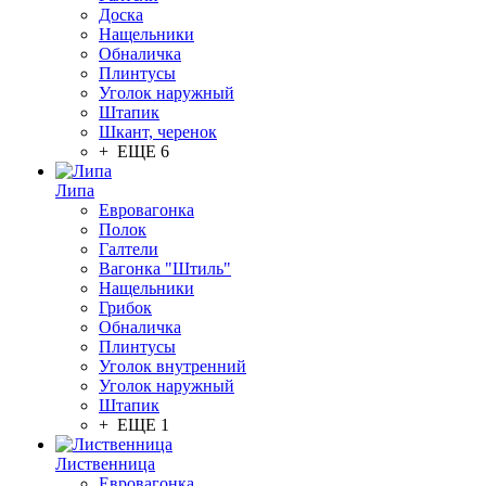
Доска
Нащельники
Обналичка
Плинтусы
Уголок наружный
Штапик
Шкант, черенок
+ ЕЩЕ 6
Липа
Евровагонка
Полок
Галтели
Вагонка "Штиль"
Нащельники
Грибок
Обналичка
Плинтусы
Уголок внутренний
Уголок наружный
Штапик
+ ЕЩЕ 1
Лиственница
Евровагонка