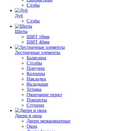
Слэбы
Дуб
Слэбы
Щиты
ЩИТ 18мм
ЩИТ 40мм
Лестничные элементы
Балясины
Столбы
Поручни
Колонны
Накладки
Вкладыши
Тетивы
Окончание перил
Повороты
Ступени
Двери и окна
Двери межкомнатные
Окна