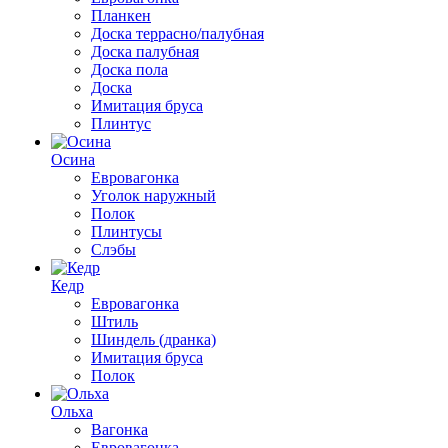
Планкен
Доска террасно/палубная
Доска палубная
Доска пола
Доска
Имитация бруса
Плинтус
Осина
Евровагонка
Уголок наружный
Полок
Плинтусы
Слэбы
Кедр
Евровагонка
Штиль
Шиндель (дранка)
Имитация бруса
Полок
Ольха
Вагонка
Евровагонка