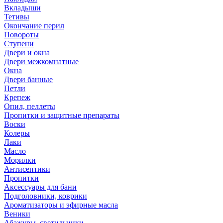
Вкладыши
Тетивы
Окончание перил
Повороты
Ступени
Двери и окна
Двери межкомнатные
Окна
Двери банные
Петли
Крепеж
Опил, пеллеты
Пропитки и защитные препараты
Воски
Колеры
Лаки
Масло
Морилки
Антисептики
Пропитки
Аксессуары для бани
Подголовники, коврики
Ароматизаторы и эфирные масла
Веники
Абажуры, светильники