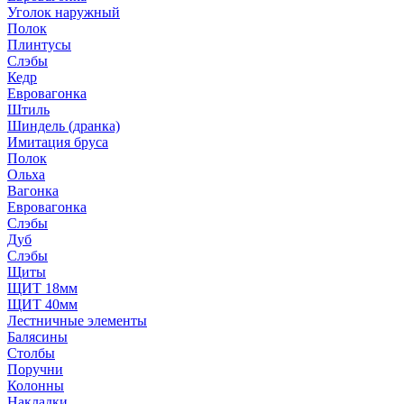
Уголок наружный
Полок
Плинтусы
Слэбы
Кедр
Евровагонка
Штиль
Шиндель (дранка)
Имитация бруса
Полок
Ольха
Вагонка
Евровагонка
Слэбы
Дуб
Слэбы
Щиты
ЩИТ 18мм
ЩИТ 40мм
Лестничные элементы
Балясины
Столбы
Поручни
Колонны
Накладки