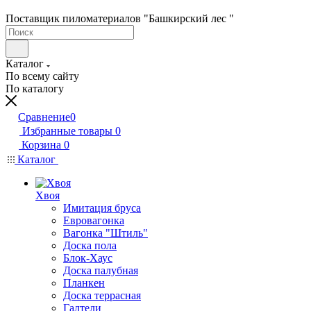
Поставщик пиломатериалов "Башкирский лес "
Каталог
По всему сайту
По каталогу
Сравнение
0
Избранные товары
0
Корзина
0
Каталог
Хвоя
Имитация бруса
Евровагонка
Вагонка "Штиль"
Доска пола
Блок-Хаус
Доска палубная
Планкен
Доска террасная
Галтели