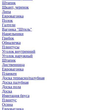
Штапик
Шкант, черенок
Липа
Евровагонка
Полок
Галтели
Вагонка "Штиль"
Нащельники
Грибок
Обналичка
Плинтусы
Уголок внутренний
Уголок наружный
Штапик
Лиственница
Евровагонка
Планкен
Доска террасно/палубная
Доска палубная
Доска пола
Доска
Имитация бруса
Плинтус
Осина
Евровагонка