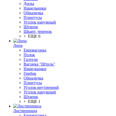
Доска
Нащельники
Обналичка
Плинтусы
Уголок наружный
Штапик
Шкант, черенок
+ ЕЩЕ 6
Липа
Евровагонка
Полок
Галтели
Вагонка "Штиль"
Нащельники
Грибок
Обналичка
Плинтусы
Уголок внутренний
Уголок наружный
Штапик
+ ЕЩЕ 1
Лиственница
Евровагонка