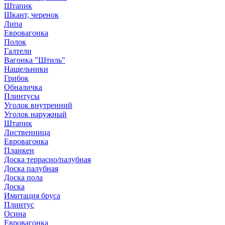
Штапик
Шкант, черенок
Липа
Евровагонка
Полок
Галтели
Вагонка "Штиль"
Нащельники
Грибок
Обналичка
Плинтусы
Уголок внутренний
Уголок наружный
Штапик
Лиственница
Евровагонка
Планкен
Доска террасно/палубная
Доска палубная
Доска пола
Доска
Имитация бруса
Плинтус
Осина
Евровагонка