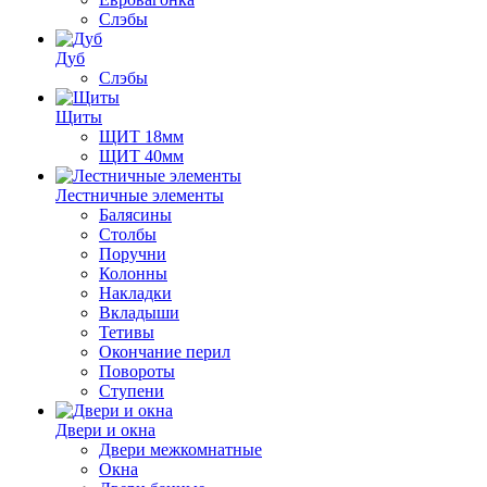
Слэбы
Дуб
Слэбы
Щиты
ЩИТ 18мм
ЩИТ 40мм
Лестничные элементы
Балясины
Столбы
Поручни
Колонны
Накладки
Вкладыши
Тетивы
Окончание перил
Повороты
Ступени
Двери и окна
Двери межкомнатные
Окна