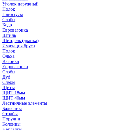
Уголок наружный
Полок
Плинтусы
Слэбы
Кедр
Евровагонка
Штиль
Шиндель (дранка)
Имитация бруса
Полок
Ольха
Вагонка
Евровагонка
Слэбы
Дуб
Слэбы
Щиты
ЩИТ 18мм
ЩИТ 40мм
Лестничные элементы
Балясины
Столбы
Поручни
Колонны
Накладки