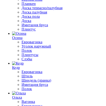
Планкен
Доска террасно/палубная
Доска палубная
Доска пола
Доска
Имитация бруса
Плинтус
Осина
Евровагонка
Уголок наружный
Полок
Плинтусы
Слэбы
Кедр
Евровагонка
Штиль
Шиндель (дранка)
Имитация бруса
Полок
Ольха
Вагонка
Евровагонка