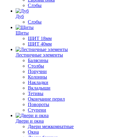
Слэбы
Дуб
Слэбы
Щиты
ЩИТ 18мм
ЩИТ 40мм
Лестничные элементы
Балясины
Столбы
Поручни
Колонны
Накладки
Вкладыши
Тетивы
Окончание перил
Повороты
Ступени
Двери и окна
Двери межкомнатные
Окна