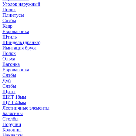
Уголок наружный
Полок
Плинтусы
Слэбы
Кедр
Евровагонка
Штиль
Шиндель (дранка)
Имитация бруса
Полок
Ольха
Вагонка
Евровагонка
Слэбы
Дуб
Слэбы
Щиты
ЩИТ 18мм
ЩИТ 40мм
Лестничные элементы
Балясины
Столбы
Поручни
Колонны
Накладки