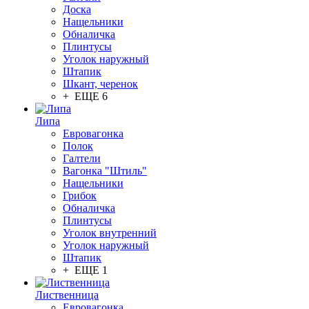
Доска
Нащельники
Обналичка
Плинтусы
Уголок наружный
Штапик
Шкант, черенок
+ ЕЩЕ 6
Липа
Евровагонка
Полок
Галтели
Вагонка "Штиль"
Нащельники
Грибок
Обналичка
Плинтусы
Уголок внутренний
Уголок наружный
Штапик
+ ЕЩЕ 1
Лиственница
Евровагонка