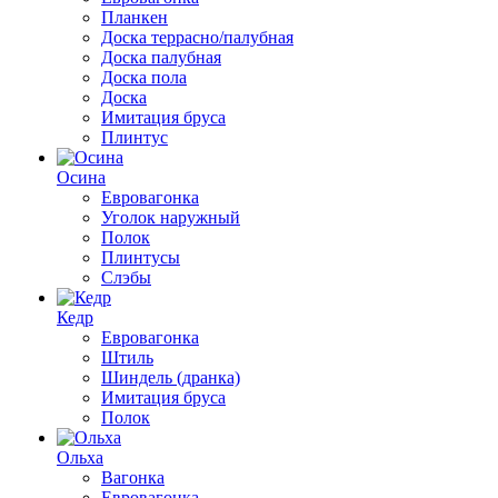
Планкен
Доска террасно/палубная
Доска палубная
Доска пола
Доска
Имитация бруса
Плинтус
Осина
Евровагонка
Уголок наружный
Полок
Плинтусы
Слэбы
Кедр
Евровагонка
Штиль
Шиндель (дранка)
Имитация бруса
Полок
Ольха
Вагонка
Евровагонка