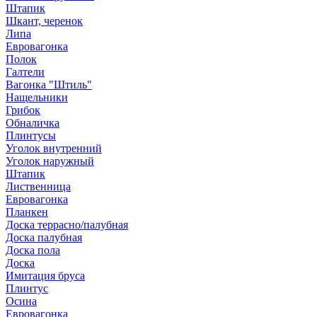
Штапик
Шкант, черенок
Липа
Евровагонка
Полок
Галтели
Вагонка "Штиль"
Нащельники
Грибок
Обналичка
Плинтусы
Уголок внутренний
Уголок наружный
Штапик
Лиственница
Евровагонка
Планкен
Доска террасно/палубная
Доска палубная
Доска пола
Доска
Имитация бруса
Плинтус
Осина
Евровагонка