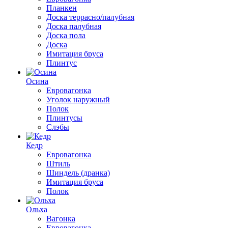
Планкен
Доска террасно/палубная
Доска палубная
Доска пола
Доска
Имитация бруса
Плинтус
Осина
Евровагонка
Уголок наружный
Полок
Плинтусы
Слэбы
Кедр
Евровагонка
Штиль
Шиндель (дранка)
Имитация бруса
Полок
Ольха
Вагонка
Евровагонка