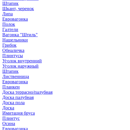
Штапик
Шкант, черенок
Липа
Евровагонка
Полок
Галтели
Вагонка "Штиль"
Нащельники
Грибок
Обналичка
Плинтусы
Уголок внутренний
Уголок наружный
Штапик
Лиственница
Евровагонка
Планкен
Доска террасно/палубная
Доска палубная
Доска пола
Доска
Имитация бруса
Плинтус
Осина
Евровагонка