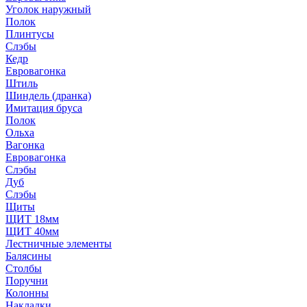
Уголок наружный
Полок
Плинтусы
Слэбы
Кедр
Евровагонка
Штиль
Шиндель (дранка)
Имитация бруса
Полок
Ольха
Вагонка
Евровагонка
Слэбы
Дуб
Слэбы
Щиты
ЩИТ 18мм
ЩИТ 40мм
Лестничные элементы
Балясины
Столбы
Поручни
Колонны
Накладки