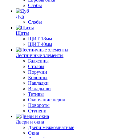
Слэбы
Дуб
Слэбы
Щиты
ЩИТ 18мм
ЩИТ 40мм
Лестничные элементы
Балясины
Столбы
Поручни
Колонны
Накладки
Вкладыши
Тетивы
Окончание перил
Повороты
Ступени
Двери и окна
Двери межкомнатные
Окна