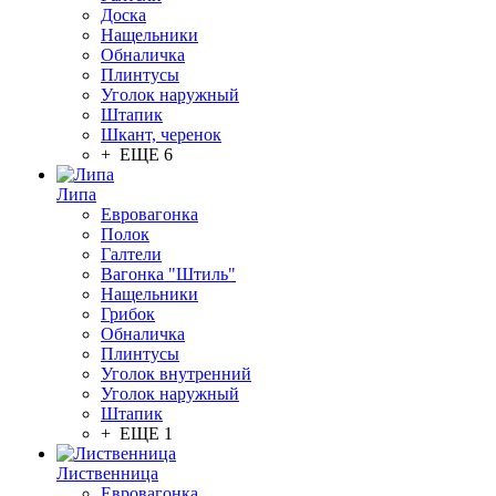
Доска
Нащельники
Обналичка
Плинтусы
Уголок наружный
Штапик
Шкант, черенок
+ ЕЩЕ 6
Липа
Евровагонка
Полок
Галтели
Вагонка "Штиль"
Нащельники
Грибок
Обналичка
Плинтусы
Уголок внутренний
Уголок наружный
Штапик
+ ЕЩЕ 1
Лиственница
Евровагонка