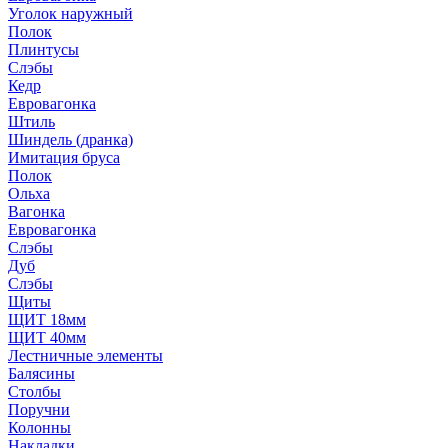
Уголок наружный
Полок
Плинтусы
Слэбы
Кедр
Евровагонка
Штиль
Шиндель (дранка)
Имитация бруса
Полок
Ольха
Вагонка
Евровагонка
Слэбы
Дуб
Слэбы
Щиты
ЩИТ 18мм
ЩИТ 40мм
Лестничные элементы
Балясины
Столбы
Поручни
Колонны
Накладки