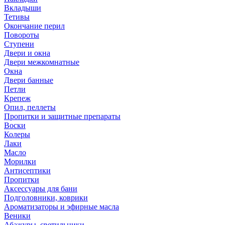
Вкладыши
Тетивы
Окончание перил
Повороты
Ступени
Двери и окна
Двери межкомнатные
Окна
Двери банные
Петли
Крепеж
Опил, пеллеты
Пропитки и защитные препараты
Воски
Колеры
Лаки
Масло
Морилки
Антисептики
Пропитки
Аксессуары для бани
Подголовники, коврики
Ароматизаторы и эфирные масла
Веники
Абажуры, светильники