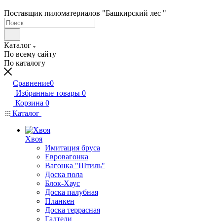
Поставщик пиломатериалов "Башкирский лес "
Каталог
По всему сайту
По каталогу
Сравнение
0
Избранные товары
0
Корзина
0
Каталог
Хвоя
Имитация бруса
Евровагонка
Вагонка "Штиль"
Доска пола
Блок-Хаус
Доска палубная
Планкен
Доска террасная
Галтели