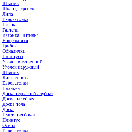
Штапик
Шкант, черенок
Липа
Евровагонка
Полок
Галтели
Вагонка "Штиль"
Нащельники
Грибок
Обналичка
Плинтусы
Уголок внутренний
Уголок наружный
Штапик
Лиственница
Евровагонка
Планкен
Доска террасно/палубная
Доска палубная
Доска пола
Доска
Имитация бруса
Плинтус
Осина
Евровагонка