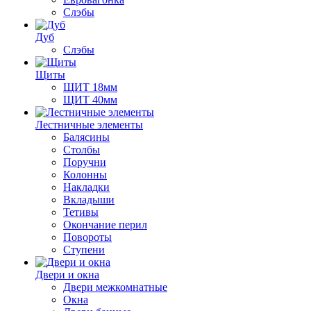
Слэбы
Дуб
Слэбы
Щиты
ЩИТ 18мм
ЩИТ 40мм
Лестничные элементы
Балясины
Столбы
Поручни
Колонны
Накладки
Вкладыши
Тетивы
Окончание перил
Повороты
Ступени
Двери и окна
Двери межкомнатные
Окна