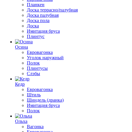
Планкен
Доска террасно/палубная
Доска палубная
Доска пола
Доска
Имитация бруса
Плинтус
Осина
Евровагонка
Уголок наружный
Полок
Плинтусы
Слэбы
Кедр
Евровагонка
Штиль
Шиндель (дранка)
Имитация бруса
Полок
Ольха
Вагонка
Евровагонка