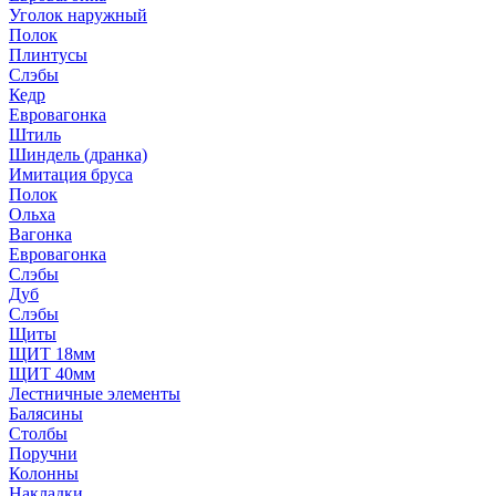
Уголок наружный
Полок
Плинтусы
Слэбы
Кедр
Евровагонка
Штиль
Шиндель (дранка)
Имитация бруса
Полок
Ольха
Вагонка
Евровагонка
Слэбы
Дуб
Слэбы
Щиты
ЩИТ 18мм
ЩИТ 40мм
Лестничные элементы
Балясины
Столбы
Поручни
Колонны
Накладки