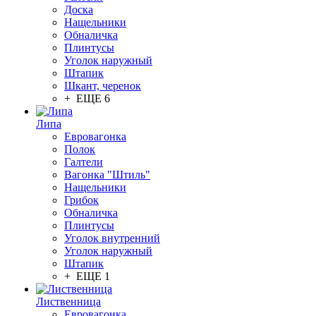
Доска
Нащельники
Обналичка
Плинтусы
Уголок наружный
Штапик
Шкант, черенок
+ ЕЩЕ 6
Липа
Евровагонка
Полок
Галтели
Вагонка "Штиль"
Нащельники
Грибок
Обналичка
Плинтусы
Уголок внутренний
Уголок наружный
Штапик
+ ЕЩЕ 1
Лиственница
Евровагонка