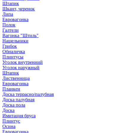
Штапик
Шкант, черенок
Липа
Евровагонка
Полок
Галтели
Вагонка "Штиль"
Нащельники
Грибок
Обналичка
Плинтусы
Уголок внутренний
Уголок наружный
Штапик
Лиственница
Евровагонка
Планкен
Доска террасно/палубная
Доска палубная
Доска пола
Доска
Имитация бруса
Плинтус
Осина
Евровагонка