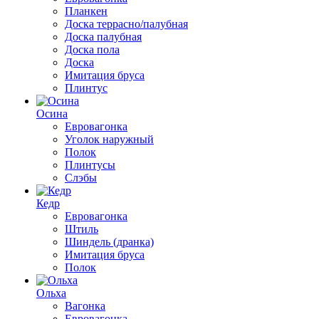
Планкен
Доска террасно/палубная
Доска палубная
Доска пола
Доска
Имитация бруса
Плинтус
Осина
Евровагонка
Уголок наружный
Полок
Плинтусы
Слэбы
Кедр
Евровагонка
Штиль
Шиндель (дранка)
Имитация бруса
Полок
Ольха
Вагонка
Евровагонка