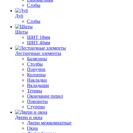
Слэбы
Дуб
Слэбы
Щиты
ЩИТ 18мм
ЩИТ 40мм
Лестничные элементы
Балясины
Столбы
Поручни
Колонны
Накладки
Вкладыши
Тетивы
Окончание перил
Повороты
Ступени
Двери и окна
Двери межкомнатные
Окна