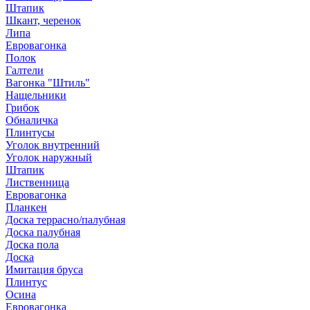
Штапик
Шкант, черенок
Липа
Евровагонка
Полок
Галтели
Вагонка "Штиль"
Нащельники
Грибок
Обналичка
Плинтусы
Уголок внутренний
Уголок наружный
Штапик
Лиственница
Евровагонка
Планкен
Доска террасно/палубная
Доска палубная
Доска пола
Доска
Имитация бруса
Плинтус
Осина
Евровагонка