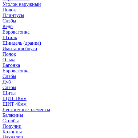
Уголок наружный
Полок
Плинтусы
Слэбы
Кедр
Евровагонка
Штиль
Шиндель (дранка)
Имитация бруса
Полок
Ольха
Вагонка
Евровагонка
Слэбы
Дуб
Слэбы
Щиты
ЩИТ 18мм
ЩИТ 40мм
Лестничные элементы
Балясины
Столбы
Поручни
Колонны
Накладки