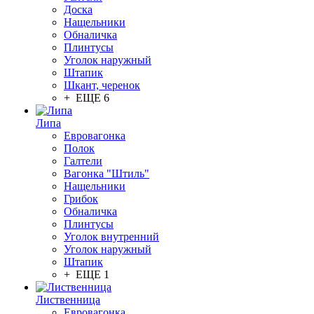
Доска
Нащельники
Обналичка
Плинтусы
Уголок наружный
Штапик
Шкант, черенок
+ ЕЩЕ 6
Липа
Евровагонка
Полок
Галтели
Вагонка "Штиль"
Нащельники
Грибок
Обналичка
Плинтусы
Уголок внутренний
Уголок наружный
Штапик
+ ЕЩЕ 1
Лиственница
Евровагонка