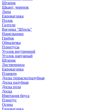
Штапик
Шкант, черенок
Липа
Евровагонка
Полок
Галтели
Вагонка "Штиль"
Нащельники
Грибок
Обналичка
Плинтусы
Уголок внутренний
Уголок наружный
Штапик
Лиственница
Евровагонка
Планкен
Доска террасно/палубная
Доска палубная
Доска пола
Доска
Имитация бруса
Плинтус
Осина
Евровагонка