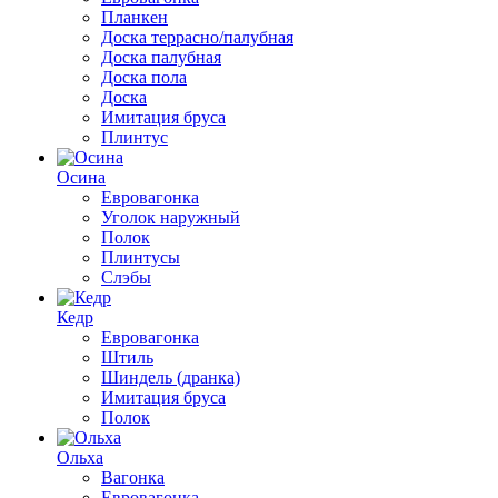
Планкен
Доска террасно/палубная
Доска палубная
Доска пола
Доска
Имитация бруса
Плинтус
Осина
Евровагонка
Уголок наружный
Полок
Плинтусы
Слэбы
Кедр
Евровагонка
Штиль
Шиндель (дранка)
Имитация бруса
Полок
Ольха
Вагонка
Евровагонка