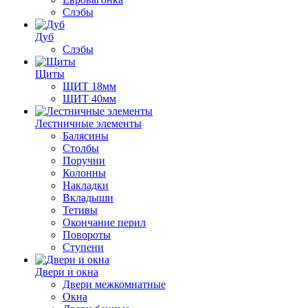
Слэбы
Дуб
Слэбы
Щиты
ЩИТ 18мм
ЩИТ 40мм
Лестничные элементы
Балясины
Столбы
Поручни
Колонны
Накладки
Вкладыши
Тетивы
Окончание перил
Повороты
Ступени
Двери и окна
Двери межкомнатные
Окна