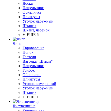
Доска
Нащельники
Обналичка
Плинтусы
Уголок наружный
Штапик
Шкант, черенок
+ ЕЩЕ 6
Липа
Евровагонка
Полок
Галтели
Вагонка "Штиль"
Нащельники
Грибок
Обналичка
Плинтусы
Уголок внутренний
Уголок наружный
Штапик
+ ЕЩЕ 1
Лиственница
Евровагонка