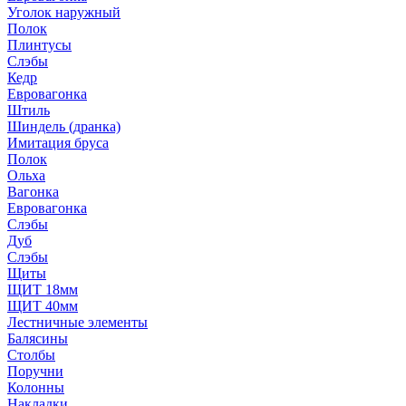
Уголок наружный
Полок
Плинтусы
Слэбы
Кедр
Евровагонка
Штиль
Шиндель (дранка)
Имитация бруса
Полок
Ольха
Вагонка
Евровагонка
Слэбы
Дуб
Слэбы
Щиты
ЩИТ 18мм
ЩИТ 40мм
Лестничные элементы
Балясины
Столбы
Поручни
Колонны
Накладки