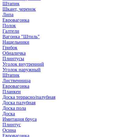
Штапик
Шкант, черенок
Липа
Евровагонка
Полок
Галтели
Вагонка "Штиль"
Нащельники
Грибок
Обналичка
Плинтусы
Уголок внутренний
Уголок наружный
Штапик
Лиственница
Евровагонка
Планкен
Доска террасно/палубная
Доска палубная
Доска пола
Доска
Имитация бруса
Плинтус
Осина
Евровагонка