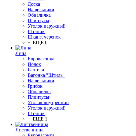
Доска
Нащельники
Обналичка
Плинтусы
Уголок наружный
Штапик
Шкант, черенок
+ ЕЩЕ 6
Липа
Евровагонка
Полок
Галтели
Вагонка "Штиль"
Нащельники
Грибок
Обналичка
Плинтусы
Уголок внутренний
Уголок наружный
Штапик
+ ЕЩЕ 1
Лиственница
Евровагонка