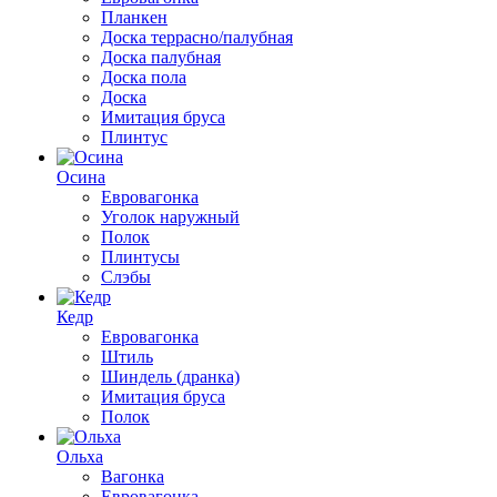
Планкен
Доска террасно/палубная
Доска палубная
Доска пола
Доска
Имитация бруса
Плинтус
Осина
Евровагонка
Уголок наружный
Полок
Плинтусы
Слэбы
Кедр
Евровагонка
Штиль
Шиндель (дранка)
Имитация бруса
Полок
Ольха
Вагонка
Евровагонка