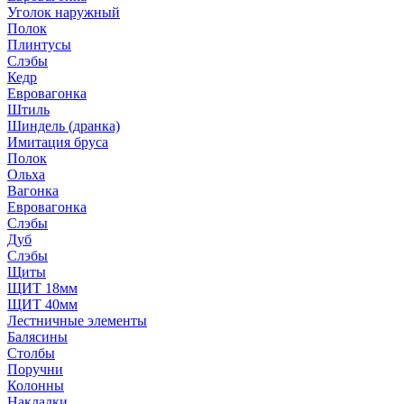
Уголок наружный
Полок
Плинтусы
Слэбы
Кедр
Евровагонка
Штиль
Шиндель (дранка)
Имитация бруса
Полок
Ольха
Вагонка
Евровагонка
Слэбы
Дуб
Слэбы
Щиты
ЩИТ 18мм
ЩИТ 40мм
Лестничные элементы
Балясины
Столбы
Поручни
Колонны
Накладки