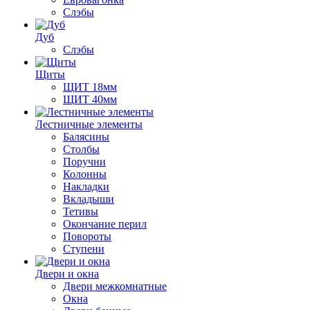
Слэбы
Дуб
Слэбы
Щиты
ЩИТ 18мм
ЩИТ 40мм
Лестничные элементы
Балясины
Столбы
Поручни
Колонны
Накладки
Вкладыши
Тетивы
Окончание перил
Повороты
Ступени
Двери и окна
Двери межкомнатные
Окна