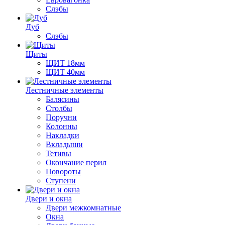
Слэбы
Дуб
Слэбы
Щиты
ЩИТ 18мм
ЩИТ 40мм
Лестничные элементы
Балясины
Столбы
Поручни
Колонны
Накладки
Вкладыши
Тетивы
Окончание перил
Повороты
Ступени
Двери и окна
Двери межкомнатные
Окна