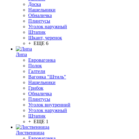
Доска
Нащельники
Обналичка
Плинтусы
Уголок наружный
Штапик
Шкант, черенок
+ ЕЩЕ 6
Липа
Евровагонка
Полок
Галтели
Вагонка "Штиль"
Нащельники
Грибок
Обналичка
Плинтусы
Уголок внутренний
Уголок наружный
Штапик
+ ЕЩЕ 1
Лиственница
Евровагонка