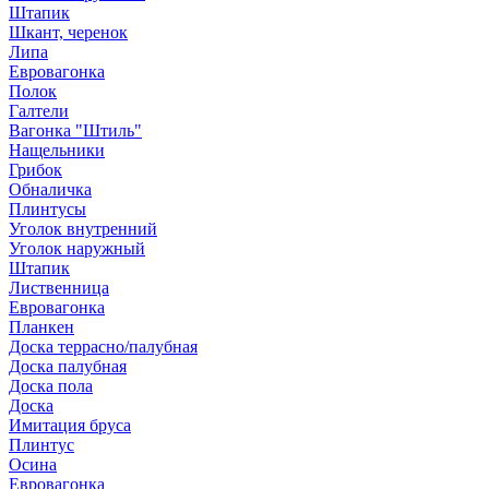
Штапик
Шкант, черенок
Липа
Евровагонка
Полок
Галтели
Вагонка "Штиль"
Нащельники
Грибок
Обналичка
Плинтусы
Уголок внутренний
Уголок наружный
Штапик
Лиственница
Евровагонка
Планкен
Доска террасно/палубная
Доска палубная
Доска пола
Доска
Имитация бруса
Плинтус
Осина
Евровагонка