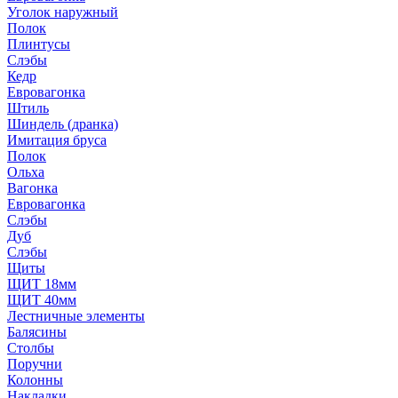
Уголок наружный
Полок
Плинтусы
Слэбы
Кедр
Евровагонка
Штиль
Шиндель (дранка)
Имитация бруса
Полок
Ольха
Вагонка
Евровагонка
Слэбы
Дуб
Слэбы
Щиты
ЩИТ 18мм
ЩИТ 40мм
Лестничные элементы
Балясины
Столбы
Поручни
Колонны
Накладки