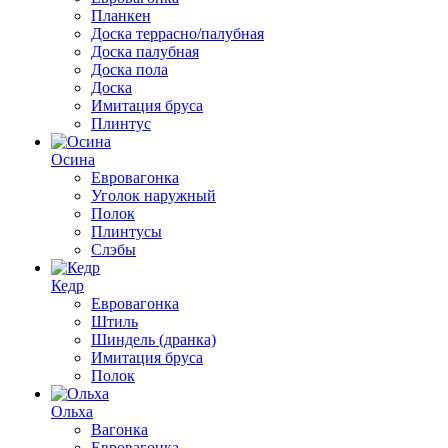
Планкен
Доска террасно/палубная
Доска палубная
Доска пола
Доска
Имитация бруса
Плинтус
Осина
Евровагонка
Уголок наружный
Полок
Плинтусы
Слэбы
Кедр
Евровагонка
Штиль
Шиндель (дранка)
Имитация бруса
Полок
Ольха
Вагонка
Евровагонка