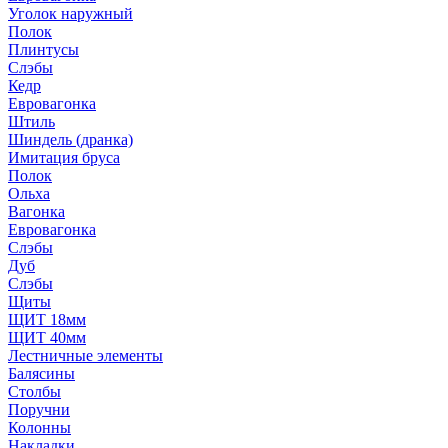
Уголок наружный
Полок
Плинтусы
Слэбы
Кедр
Евровагонка
Штиль
Шиндель (дранка)
Имитация бруса
Полок
Ольха
Вагонка
Евровагонка
Слэбы
Дуб
Слэбы
Щиты
ЩИТ 18мм
ЩИТ 40мм
Лестничные элементы
Балясины
Столбы
Поручни
Колонны
Накладки