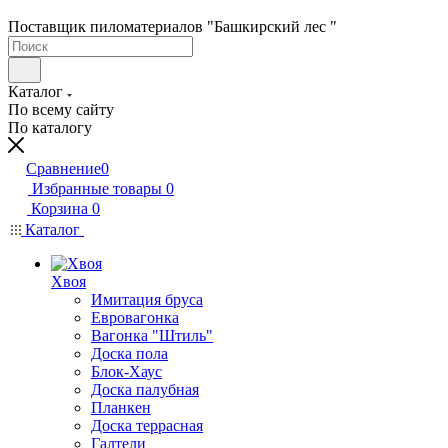
Поставщик пиломатериалов "Башкирский лес "
Каталог
По всему сайту
По каталогу
Сравнение
0
Избранные товары
0
Корзина
0
Каталог
Хвоя
Имитация бруса
Евровагонка
Вагонка "Штиль"
Доска пола
Блок-Хаус
Доска палубная
Планкен
Доска террасная
Галтели