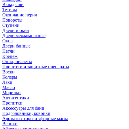
Вкладыши
Тетивы
Окончание перил
Повороты
Ступени
Двери и окна
Двери межкомнатные
Окна
Двери банные
Петли
Крепеж
Опил, пеллеты
Пропитки и защитные препараты
Воски
Колеры
Лаки
Масло
Морилки
Антисептики
Пропитки
Аксессуары для бани
Подголовники, коврики
Ароматизаторы и эфирные масла
Веники
Абажуры, светильники