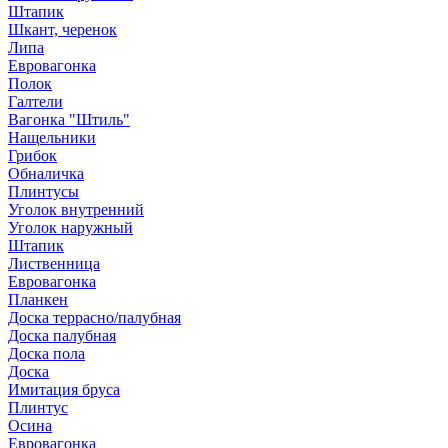
Штапик
Шкант, черенок
Липа
Евровагонка
Полок
Галтели
Вагонка "Штиль"
Нащельники
Грибок
Обналичка
Плинтусы
Уголок внутренний
Уголок наружный
Штапик
Лиственница
Евровагонка
Планкен
Доска террасно/палубная
Доска палубная
Доска пола
Доска
Имитация бруса
Плинтус
Осина
Евровагонка