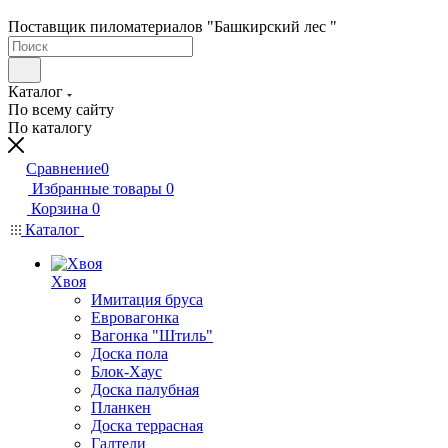
Поставщик пиломатериалов "Башкирский лес "
Каталог
По всему сайту
По каталогу
Сравнение
0
Избранные товары
0
Корзина
0
Каталог
Хвоя
Имитация бруса
Евровагонка
Вагонка "Штиль"
Доска пола
Блок-Хаус
Доска палубная
Планкен
Доска террасная
Галтели