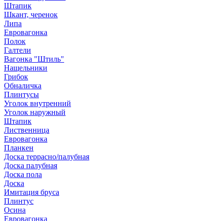
Штапик
Шкант, черенок
Липа
Евровагонка
Полок
Галтели
Вагонка "Штиль"
Нащельники
Грибок
Обналичка
Плинтусы
Уголок внутренний
Уголок наружный
Штапик
Лиственница
Евровагонка
Планкен
Доска террасно/палубная
Доска палубная
Доска пола
Доска
Имитация бруса
Плинтус
Осина
Евровагонка