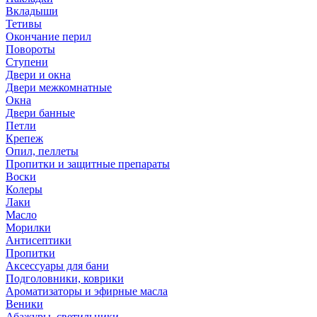
Вкладыши
Тетивы
Окончание перил
Повороты
Ступени
Двери и окна
Двери межкомнатные
Окна
Двери банные
Петли
Крепеж
Опил, пеллеты
Пропитки и защитные препараты
Воски
Колеры
Лаки
Масло
Морилки
Антисептики
Пропитки
Аксессуары для бани
Подголовники, коврики
Ароматизаторы и эфирные масла
Веники
Абажуры, светильники