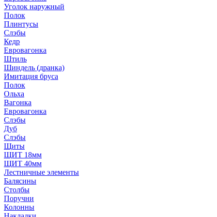
Уголок наружный
Полок
Плинтусы
Слэбы
Кедр
Евровагонка
Штиль
Шиндель (дранка)
Имитация бруса
Полок
Ольха
Вагонка
Евровагонка
Слэбы
Дуб
Слэбы
Щиты
ЩИТ 18мм
ЩИТ 40мм
Лестничные элементы
Балясины
Столбы
Поручни
Колонны
Накладки