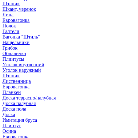
Штапик
Шкант, черенок
Липа
Евровагонка
Полок
Галтели
Вагонка "Штиль"
Нащельники
Грибок
Обналичка
Плинтусы
Уголок внутренний
Уголок наружный
Штапик
Лиственница
Евровагонка
Планкен
Доска террасно/палубная
Доска палубная
Доска пола
Доска
Имитация бруса
Плинтус
Осина
Евровагонка