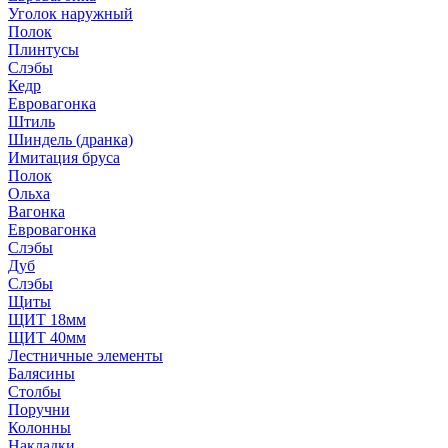
Уголок наружный
Полок
Плинтусы
Слэбы
Кедр
Евровагонка
Штиль
Шиндель (дранка)
Имитация бруса
Полок
Ольха
Вагонка
Евровагонка
Слэбы
Дуб
Слэбы
Щиты
ЩИТ 18мм
ЩИТ 40мм
Лестничные элементы
Балясины
Столбы
Поручни
Колонны
Накладки