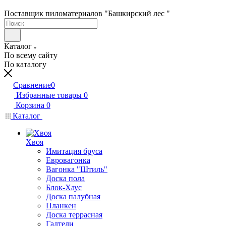
Поставщик пиломатериалов "Башкирский лес "
Каталог
По всему сайту
По каталогу
Сравнение
0
Избранные товары
0
Корзина
0
Каталог
Хвоя
Имитация бруса
Евровагонка
Вагонка "Штиль"
Доска пола
Блок-Хаус
Доска палубная
Планкен
Доска террасная
Галтели