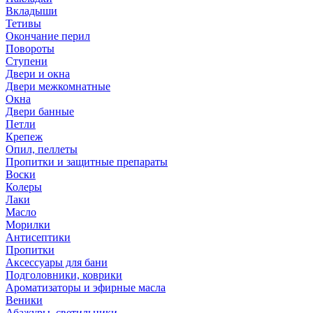
Вкладыши
Тетивы
Окончание перил
Повороты
Ступени
Двери и окна
Двери межкомнатные
Окна
Двери банные
Петли
Крепеж
Опил, пеллеты
Пропитки и защитные препараты
Воски
Колеры
Лаки
Масло
Морилки
Антисептики
Пропитки
Аксессуары для бани
Подголовники, коврики
Ароматизаторы и эфирные масла
Веники
Абажуры, светильники