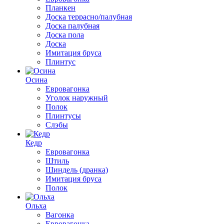
Планкен
Доска террасно/палубная
Доска палубная
Доска пола
Доска
Имитация бруса
Плинтус
Осина
Евровагонка
Уголок наружный
Полок
Плинтусы
Слэбы
Кедр
Евровагонка
Штиль
Шиндель (дранка)
Имитация бруса
Полок
Ольха
Вагонка
Евровагонка