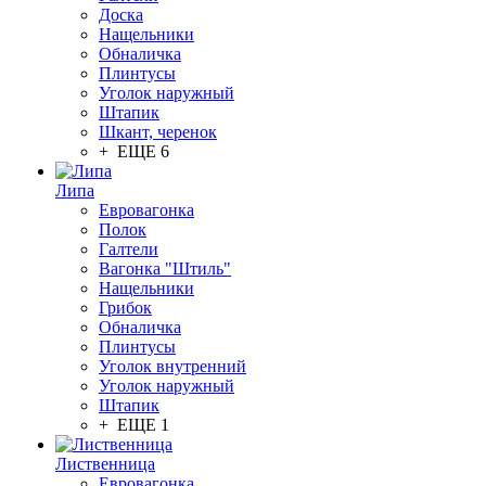
Доска
Нащельники
Обналичка
Плинтусы
Уголок наружный
Штапик
Шкант, черенок
+ ЕЩЕ 6
Липа
Евровагонка
Полок
Галтели
Вагонка "Штиль"
Нащельники
Грибок
Обналичка
Плинтусы
Уголок внутренний
Уголок наружный
Штапик
+ ЕЩЕ 1
Лиственница
Евровагонка