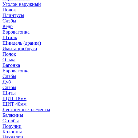
Уголок наружный
Полок
Плинтусы
Слэбы
Кедр
Евровагонка
Штиль
Шиндель (дранка)
Имитация бруса
Полок
Ольха
Вагонка
Евровагонка
Слэбы
Дуб
Слэбы
Щиты
ЩИТ 18мм
ЩИТ 40мм
Лестничные элементы
Балясины
Столбы
Поручни
Колонны
Накладки