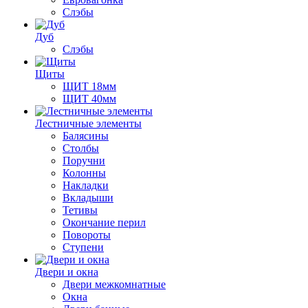
Слэбы
Дуб
Слэбы
Щиты
ЩИТ 18мм
ЩИТ 40мм
Лестничные элементы
Балясины
Столбы
Поручни
Колонны
Накладки
Вкладыши
Тетивы
Окончание перил
Повороты
Ступени
Двери и окна
Двери межкомнатные
Окна