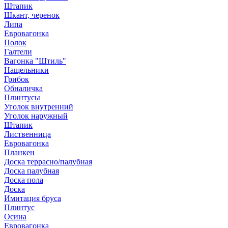
Штапик
Шкант, черенок
Липа
Евровагонка
Полок
Галтели
Вагонка "Штиль"
Нащельники
Грибок
Обналичка
Плинтусы
Уголок внутренний
Уголок наружный
Штапик
Лиственница
Евровагонка
Планкен
Доска террасно/палубная
Доска палубная
Доска пола
Доска
Имитация бруса
Плинтус
Осина
Евровагонка