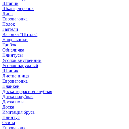
Штапик
Шкант, черенок
Липа
Евровагонка
Полок
Галтели
Вагонка "Штиль"
Нащельники
Грибок
Обналичка
Плинтусы
Уголок внутренний
Уголок наружный
Штапик
Лиственница
Евровагонка
Планкен
Доска террасно/палубная
Доска палубная
Доска пола
Доска
Имитация бруса
Плинтус
Осина
Евровагонка