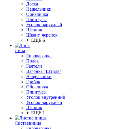
Доска
Нащельники
Обналичка
Плинтусы
Уголок наружный
Штапик
Шкант, черенок
+ ЕЩЕ 6
Липа
Евровагонка
Полок
Галтели
Вагонка "Штиль"
Нащельники
Грибок
Обналичка
Плинтусы
Уголок внутренний
Уголок наружный
Штапик
+ ЕЩЕ 1
Лиственница
Евровагонка