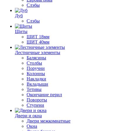
Слэбы
Дуб
Слэбы
Щиты
ЩИТ 18мм
ЩИТ 40мм
Лестничные элементы
Балясины
Столбы
Поручни
Колонны
Накладки
Вкладыши
Тетивы
Окончание перил
Повороты
Ступени
Двери и окна
Двери межкомнатные
Окна