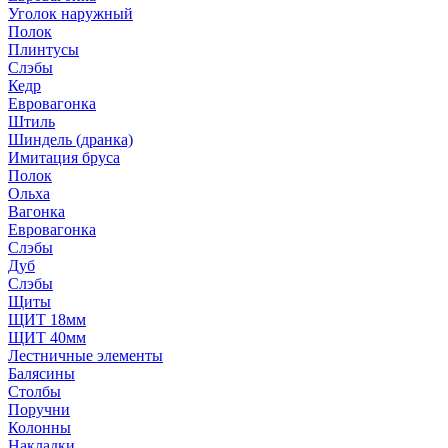
Уголок наружный
Полок
Плинтусы
Слэбы
Кедр
Евровагонка
Штиль
Шиндель (дранка)
Имитация бруса
Полок
Ольха
Вагонка
Евровагонка
Слэбы
Дуб
Слэбы
Щиты
ЩИТ 18мм
ЩИТ 40мм
Лестничные элементы
Балясины
Столбы
Поручни
Колонны
Накладки