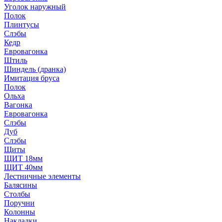
Уголок наружный
Полок
Плинтусы
Слэбы
Кедр
Евровагонка
Штиль
Шиндель (дранка)
Имитация бруса
Полок
Ольха
Вагонка
Евровагонка
Слэбы
Дуб
Слэбы
Щиты
ЩИТ 18мм
ЩИТ 40мм
Лестничные элементы
Балясины
Столбы
Поручни
Колонны
Накладки