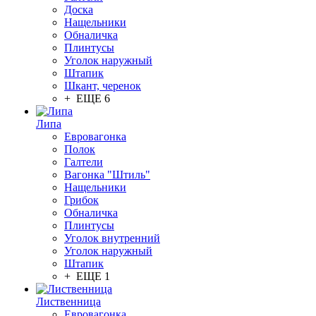
Доска
Нащельники
Обналичка
Плинтусы
Уголок наружный
Штапик
Шкант, черенок
+ ЕЩЕ 6
Липа
Евровагонка
Полок
Галтели
Вагонка "Штиль"
Нащельники
Грибок
Обналичка
Плинтусы
Уголок внутренний
Уголок наружный
Штапик
+ ЕЩЕ 1
Лиственница
Евровагонка