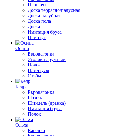
Планкен
Доска террасно/палубная
Доска палубная
Доска пола
Доска
Имитация бруса
Плинтус
Осина
Евровагонка
Уголок наружный
Полок
Плинтусы
Слэбы
Кедр
Евровагонка
Штиль
Шиндель (дранка)
Имитация бруса
Полок
Ольха
Вагонка
Евровагонка