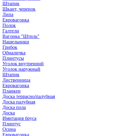
Штапик
Шкант, черенок
Липа
Евровагонка
Полок
Галтели
Вагонка "Штиль"
Нащельники
Грибок
Обналичка
Плинтусы
Уголок внутренний
Уголок наружный
Штапик
Лиственница
Евровагонка
Планкен
Доска террасно/палубная
Доска палубная
Доска пола
Доска
Имитация бруса
Плинтус
Осина
Евровагонка