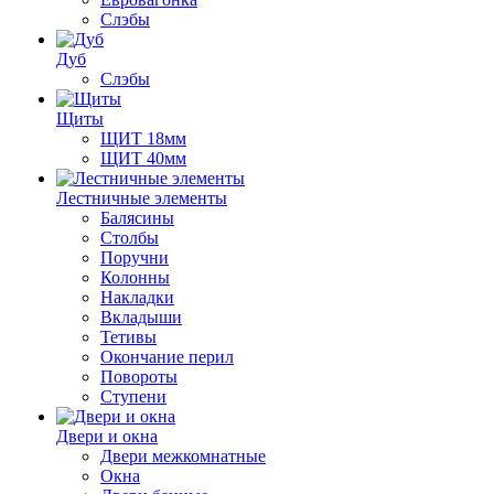
Слэбы
Дуб
Слэбы
Щиты
ЩИТ 18мм
ЩИТ 40мм
Лестничные элементы
Балясины
Столбы
Поручни
Колонны
Накладки
Вкладыши
Тетивы
Окончание перил
Повороты
Ступени
Двери и окна
Двери межкомнатные
Окна