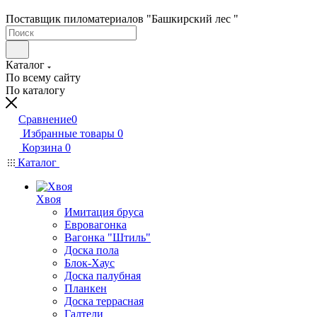
Поставщик пиломатериалов "Башкирский лес "
Каталог
По всему сайту
По каталогу
Сравнение
0
Избранные товары
0
Корзина
0
Каталог
Хвоя
Имитация бруса
Евровагонка
Вагонка "Штиль"
Доска пола
Блок-Хаус
Доска палубная
Планкен
Доска террасная
Галтели