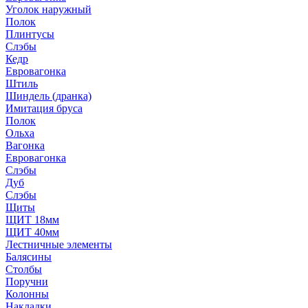
Уголок наружный
Полок
Плинтусы
Слэбы
Кедр
Евровагонка
Штиль
Шиндель (дранка)
Имитация бруса
Полок
Ольха
Вагонка
Евровагонка
Слэбы
Дуб
Слэбы
Щиты
ЩИТ 18мм
ЩИТ 40мм
Лестничные элементы
Балясины
Столбы
Поручни
Колонны
Накладки