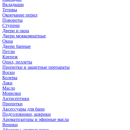
Вкладыши
Тетивы
Окончание перил
Повороты
Ступени
Двери и окна
Двери межкомнатные
Окна
Двери банные
Петли
Крепеж
Опил, пеллеты
Пропитки и защитные препараты
Воски
Колеры
Лаки
Масло
Морилки
Антисептики
Пропитки
Аксессуары для бани
Подголовники, коврики
Ароматизаторы и эфирные масла
Веники
Абажуры, светильники