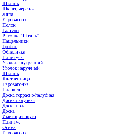
Штапик
Шкант, черенок
Липа
Евровагонка
Полок
Галтели
Вагонка "Штиль"
Нащельники
Грибок
Обналичка
Плинтусы
Уголок внутренний
Уголок наружный
Штапик
Лиственница
Евровагонка
Планкен
Доска террасно/палубная
Доска палубная
Доска пола
Доска
Имитация бруса
Плинтус
Осина
Евровагонка