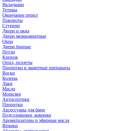
Вкладыши
Тетивы
Окончание перил
Повороты
Ступени
Двери и окна
Двери межкомнатные
Окна
Двери банные
Петли
Крепеж
Опил, пеллеты
Пропитки и защитные препараты
Воски
Колеры
Лаки
Масло
Морилки
Антисептики
Пропитки
Аксессуары для бани
Подголовники, коврики
Ароматизаторы и эфирные масла
Веники
Абажуры, светильники