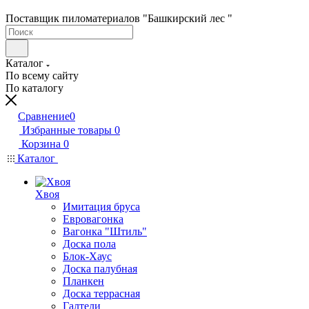
Поставщик пиломатериалов "Башкирский лес "
Каталог
По всему сайту
По каталогу
Сравнение
0
Избранные товары
0
Корзина
0
Каталог
Хвоя
Имитация бруса
Евровагонка
Вагонка "Штиль"
Доска пола
Блок-Хаус
Доска палубная
Планкен
Доска террасная
Галтели