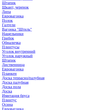
Штапик
Шкант, черенок
Липа
Евровагонка
Полок
Галтели
Вагонка "Штиль"
Нащельники
Грибок
Обналичка
Плинтусы
Уголок внутренний
Уголок наружный
Штапик
Лиственница
Евровагонка
Планкен
Доска террасно/палубная
Доска палубная
Доска пола
Доска
Имитация бруса
Плинтус
Осина
Евровагонка