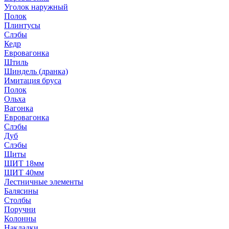
Уголок наружный
Полок
Плинтусы
Слэбы
Кедр
Евровагонка
Штиль
Шиндель (дранка)
Имитация бруса
Полок
Ольха
Вагонка
Евровагонка
Слэбы
Дуб
Слэбы
Щиты
ЩИТ 18мм
ЩИТ 40мм
Лестничные элементы
Балясины
Столбы
Поручни
Колонны
Накладки