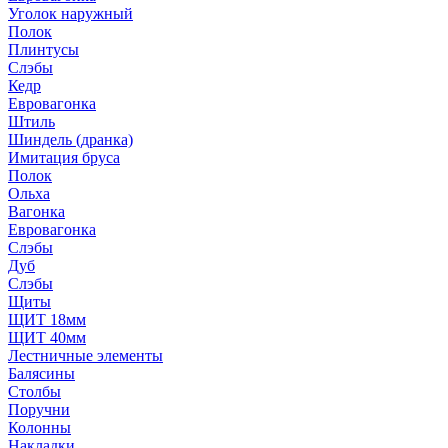
Уголок наружный
Полок
Плинтусы
Слэбы
Кедр
Евровагонка
Штиль
Шиндель (дранка)
Имитация бруса
Полок
Ольха
Вагонка
Евровагонка
Слэбы
Дуб
Слэбы
Щиты
ЩИТ 18мм
ЩИТ 40мм
Лестничные элементы
Балясины
Столбы
Поручни
Колонны
Накладки