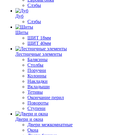
Слэбы
Дуб
Слэбы
Щиты
ЩИТ 18мм
ЩИТ 40мм
Лестничные элементы
Балясины
Столбы
Поручни
Колонны
Накладки
Вкладыши
Тетивы
Окончание перил
Повороты
Ступени
Двери и окна
Двери межкомнатные
Окна