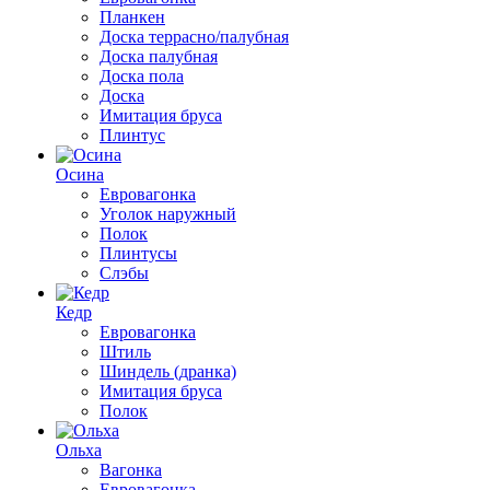
Планкен
Доска террасно/палубная
Доска палубная
Доска пола
Доска
Имитация бруса
Плинтус
Осина
Евровагонка
Уголок наружный
Полок
Плинтусы
Слэбы
Кедр
Евровагонка
Штиль
Шиндель (дранка)
Имитация бруса
Полок
Ольха
Вагонка
Евровагонка