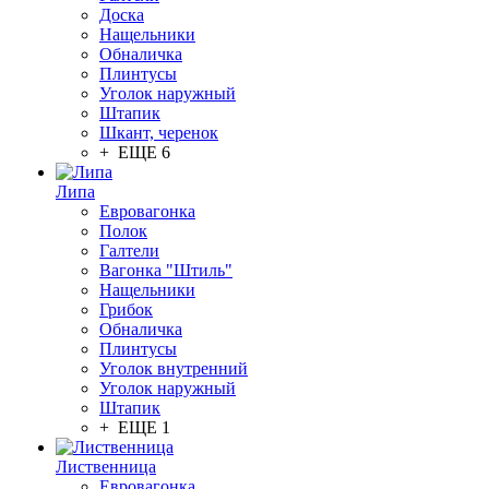
Доска
Нащельники
Обналичка
Плинтусы
Уголок наружный
Штапик
Шкант, черенок
+ ЕЩЕ 6
Липа
Евровагонка
Полок
Галтели
Вагонка "Штиль"
Нащельники
Грибок
Обналичка
Плинтусы
Уголок внутренний
Уголок наружный
Штапик
+ ЕЩЕ 1
Лиственница
Евровагонка