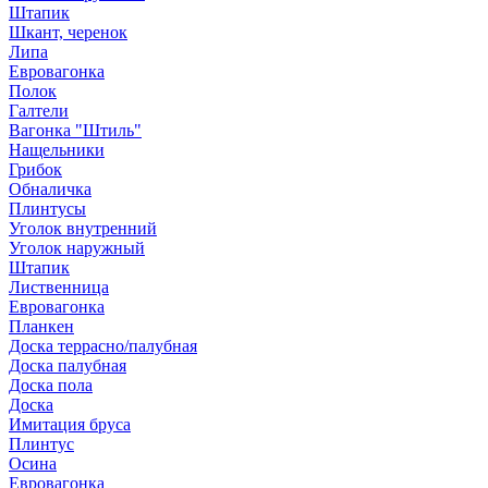
Штапик
Шкант, черенок
Липа
Евровагонка
Полок
Галтели
Вагонка "Штиль"
Нащельники
Грибок
Обналичка
Плинтусы
Уголок внутренний
Уголок наружный
Штапик
Лиственница
Евровагонка
Планкен
Доска террасно/палубная
Доска палубная
Доска пола
Доска
Имитация бруса
Плинтус
Осина
Евровагонка