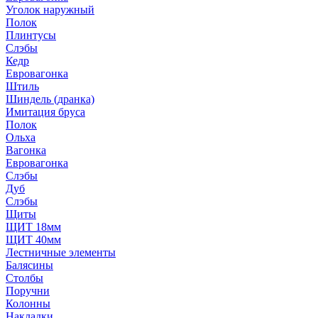
Уголок наружный
Полок
Плинтусы
Слэбы
Кедр
Евровагонка
Штиль
Шиндель (дранка)
Имитация бруса
Полок
Ольха
Вагонка
Евровагонка
Слэбы
Дуб
Слэбы
Щиты
ЩИТ 18мм
ЩИТ 40мм
Лестничные элементы
Балясины
Столбы
Поручни
Колонны
Накладки