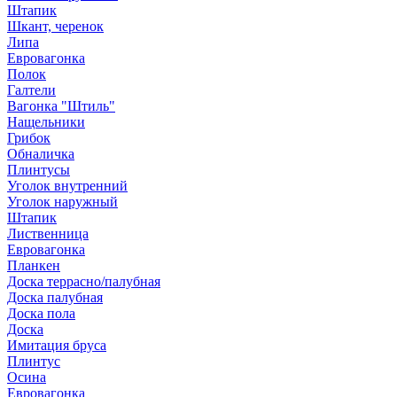
Штапик
Шкант, черенок
Липа
Евровагонка
Полок
Галтели
Вагонка "Штиль"
Нащельники
Грибок
Обналичка
Плинтусы
Уголок внутренний
Уголок наружный
Штапик
Лиственница
Евровагонка
Планкен
Доска террасно/палубная
Доска палубная
Доска пола
Доска
Имитация бруса
Плинтус
Осина
Евровагонка