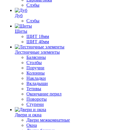
Слэбы
Дуб
Слэбы
Щиты
ЩИТ 18мм
ЩИТ 40мм
Лестничные элементы
Балясины
Столбы
Поручни
Колонны
Накладки
Вкладыши
Тетивы
Окончание перил
Повороты
Ступени
Двери и окна
Двери межкомнатные
Окна