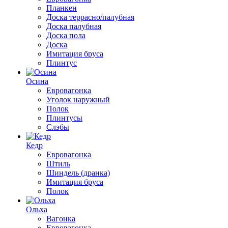
Планкен
Доска террасно/палубная
Доска палубная
Доска пола
Доска
Имитация бруса
Плинтус
Осина
Евровагонка
Уголок наружный
Полок
Плинтусы
Слэбы
Кедр
Евровагонка
Штиль
Шиндель (дранка)
Имитация бруса
Полок
Ольха
Вагонка
Евровагонка