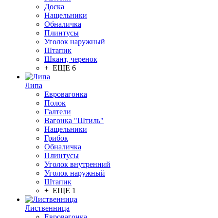
Доска
Нащельники
Обналичка
Плинтусы
Уголок наружный
Штапик
Шкант, черенок
+ ЕЩЕ 6
Липа
Евровагонка
Полок
Галтели
Вагонка "Штиль"
Нащельники
Грибок
Обналичка
Плинтусы
Уголок внутренний
Уголок наружный
Штапик
+ ЕЩЕ 1
Лиственница
Евровагонка