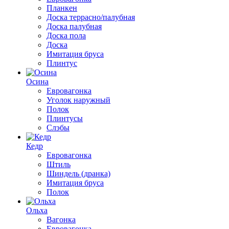
Планкен
Доска террасно/палубная
Доска палубная
Доска пола
Доска
Имитация бруса
Плинтус
Осина
Евровагонка
Уголок наружный
Полок
Плинтусы
Слэбы
Кедр
Евровагонка
Штиль
Шиндель (дранка)
Имитация бруса
Полок
Ольха
Вагонка
Евровагонка