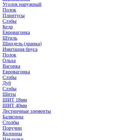
Уголок наружный
Полок
Плинтусы
Слэбы
Кедр
Евровагонка
Штиль
Шиндель (дранка)
Имитация бруса
Полок
Ольха
Вагонка
Евровагонка
Слэбы
Дуб
Слэбы
Щиты
ЩИТ 18мм
ЩИТ 40мм
Лестничные элементы
Балясины
Столбы
Поручни
Колонны
Накладки