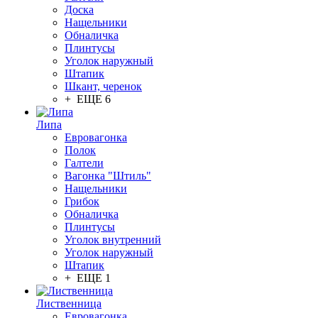
Доска
Нащельники
Обналичка
Плинтусы
Уголок наружный
Штапик
Шкант, черенок
+ ЕЩЕ 6
Липа
Евровагонка
Полок
Галтели
Вагонка "Штиль"
Нащельники
Грибок
Обналичка
Плинтусы
Уголок внутренний
Уголок наружный
Штапик
+ ЕЩЕ 1
Лиственница
Евровагонка