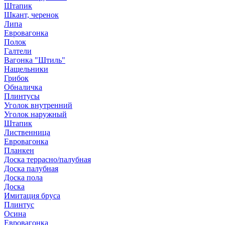
Штапик
Шкант, черенок
Липа
Евровагонка
Полок
Галтели
Вагонка "Штиль"
Нащельники
Грибок
Обналичка
Плинтусы
Уголок внутренний
Уголок наружный
Штапик
Лиственница
Евровагонка
Планкен
Доска террасно/палубная
Доска палубная
Доска пола
Доска
Имитация бруса
Плинтус
Осина
Евровагонка