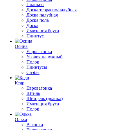
Планкен
Доска террасно/палубная
Доска палубная
Доска пола
Доска
Имитация бруса
Плинтус
Осина
Евровагонка
Уголок наружный
Полок
Плинтусы
Слэбы
Кедр
Евровагонка
Штиль
Шиндель (дранка)
Имитация бруса
Полок
Ольха
Вагонка
Евровагонка