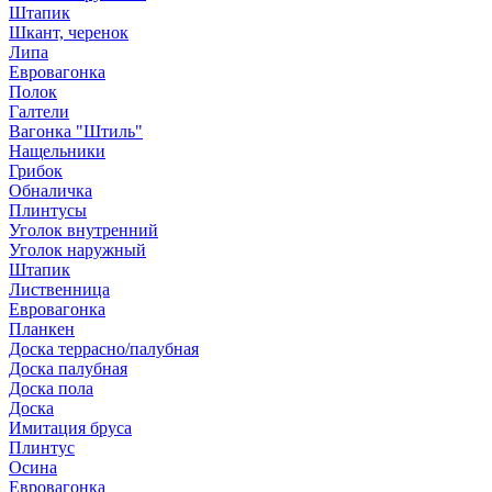
Штапик
Шкант, черенок
Липа
Евровагонка
Полок
Галтели
Вагонка "Штиль"
Нащельники
Грибок
Обналичка
Плинтусы
Уголок внутренний
Уголок наружный
Штапик
Лиственница
Евровагонка
Планкен
Доска террасно/палубная
Доска палубная
Доска пола
Доска
Имитация бруса
Плинтус
Осина
Евровагонка