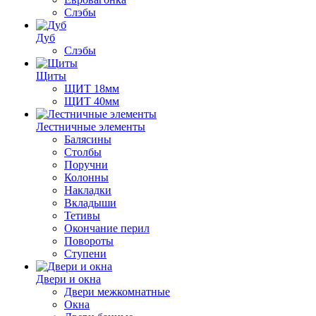
Слэбы
Дуб
Слэбы
Щиты
ЩИТ 18мм
ЩИТ 40мм
Лестничные элементы
Балясины
Столбы
Поручни
Колонны
Накладки
Вкладыши
Тетивы
Окончание перил
Повороты
Ступени
Двери и окна
Двери межкомнатные
Окна