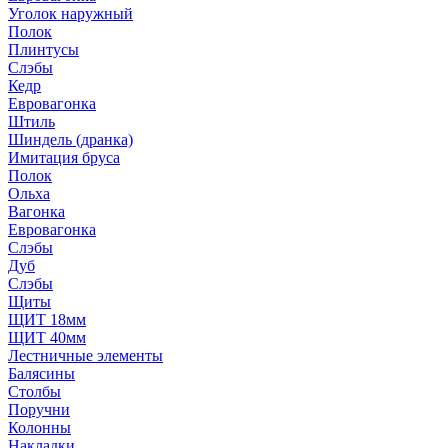
Уголок наружный
Полок
Плинтусы
Слэбы
Кедр
Евровагонка
Штиль
Шиндель (дранка)
Имитация бруса
Полок
Ольха
Вагонка
Евровагонка
Слэбы
Дуб
Слэбы
Щиты
ЩИТ 18мм
ЩИТ 40мм
Лестничные элементы
Балясины
Столбы
Поручни
Колонны
Накладки