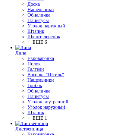
Доска
Нащельники
Обналичка
Плинтусы
Уголок наружный
Штапик
Шкант, черенок
+ ЕЩЕ 6
Липа
Евровагонка
Полок
Галтели
Вагонка "Штиль"
Нащельники
Грибок
Обналичка
Плинтусы
Уголок внутренний
Уголок наружный
Штапик
+ ЕЩЕ 1
Лиственница
Евровагонка