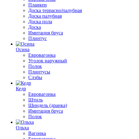
Планкен
Доска террасно/палубная
Доска палубная
Доска пола
Доска
Имитация бруса
Плинтус
Осина
Евровагонка
Уголок наружный
Полок
Плинтусы
Слэбы
Кедр
Евровагонка
Штиль
Шиндель (дранка)
Имитация бруса
Полок
Ольха
Вагонка
Евровагонка