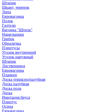
Штапик
Шкант, черенок
Липа
Евровагонка
Полок
Галтели
Вагонка "Штиль"
Нащельники
Грибок
Обналичка
Плинтусы
Уголок внутренний
Уголок наружный
Штапик
Лиственница
Евровагонка
Планкен
Доска террасно/палубная
Доска палубная
Доска пола
Доска
Имитация бруса
Плинтус
Осина
Евровагонка