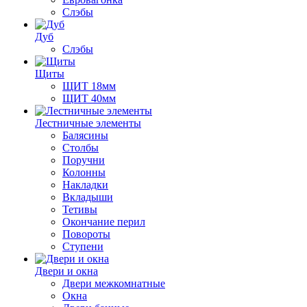
Слэбы
Дуб
Слэбы
Щиты
ЩИТ 18мм
ЩИТ 40мм
Лестничные элементы
Балясины
Столбы
Поручни
Колонны
Накладки
Вкладыши
Тетивы
Окончание перил
Повороты
Ступени
Двери и окна
Двери межкомнатные
Окна