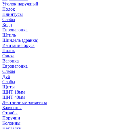
Уголок наружный
Полок
Плинтусы
Слэбы
Кедр
Евровагонка
Штиль
Шиндель (дранка)
Имитация бруса
Полок
Ольха
Вагонка
Евровагонка
Слэбы
Дуб
Слэбы
Щиты
ЩИТ 18мм
ЩИТ 40мм
Лестничные элементы
Балясины
Столбы
Поручни
Колонны
Накладки