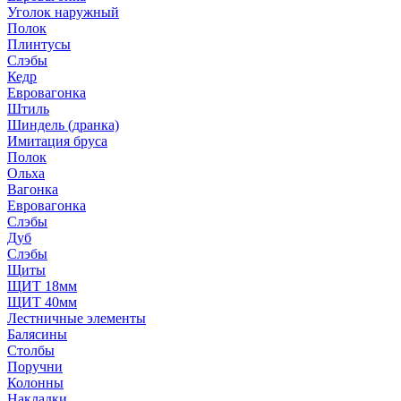
Уголок наружный
Полок
Плинтусы
Слэбы
Кедр
Евровагонка
Штиль
Шиндель (дранка)
Имитация бруса
Полок
Ольха
Вагонка
Евровагонка
Слэбы
Дуб
Слэбы
Щиты
ЩИТ 18мм
ЩИТ 40мм
Лестничные элементы
Балясины
Столбы
Поручни
Колонны
Накладки