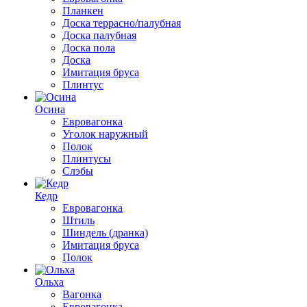
Планкен
Доска террасно/палубная
Доска палубная
Доска пола
Доска
Имитация бруса
Плинтус
Осина
Евровагонка
Уголок наружный
Полок
Плинтусы
Слэбы
Кедр
Евровагонка
Штиль
Шиндель (дранка)
Имитация бруса
Полок
Ольха
Вагонка
Евровагонка