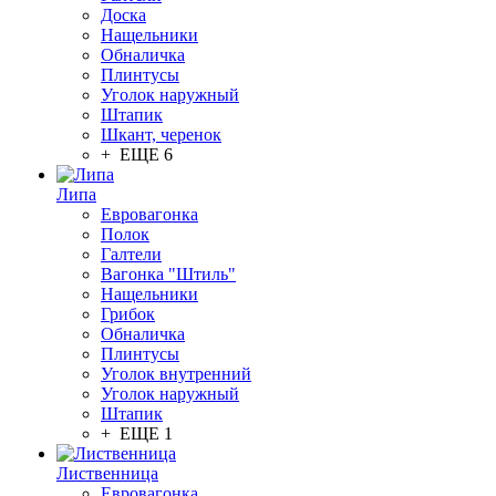
Доска
Нащельники
Обналичка
Плинтусы
Уголок наружный
Штапик
Шкант, черенок
+ ЕЩЕ 6
Липа
Евровагонка
Полок
Галтели
Вагонка "Штиль"
Нащельники
Грибок
Обналичка
Плинтусы
Уголок внутренний
Уголок наружный
Штапик
+ ЕЩЕ 1
Лиственница
Евровагонка