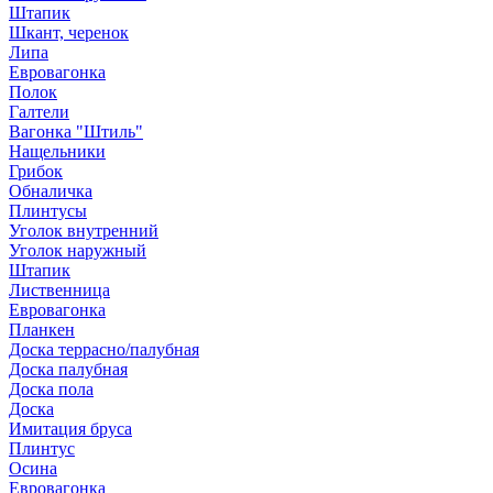
Штапик
Шкант, черенок
Липа
Евровагонка
Полок
Галтели
Вагонка "Штиль"
Нащельники
Грибок
Обналичка
Плинтусы
Уголок внутренний
Уголок наружный
Штапик
Лиственница
Евровагонка
Планкен
Доска террасно/палубная
Доска палубная
Доска пола
Доска
Имитация бруса
Плинтус
Осина
Евровагонка