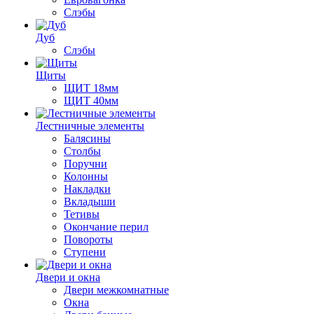
Слэбы
Дуб
Слэбы
Щиты
ЩИТ 18мм
ЩИТ 40мм
Лестничные элементы
Балясины
Столбы
Поручни
Колонны
Накладки
Вкладыши
Тетивы
Окончание перил
Повороты
Ступени
Двери и окна
Двери межкомнатные
Окна