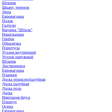
Штапик
Шкант, черенок
Липа
Евровагонка
Полок
Галтели
Вагонка "Штиль"
Нащельники
Грибок
Обналичка
Плинтусы
Уголок внутренний
Уголок наружный
Штапик
Лиственница
Евровагонка
Планкен
Доска террасно/палубная
Доска палубная
Доска пола
Доска
Имитация бруса
Плинтус
Осина
Евровагонка