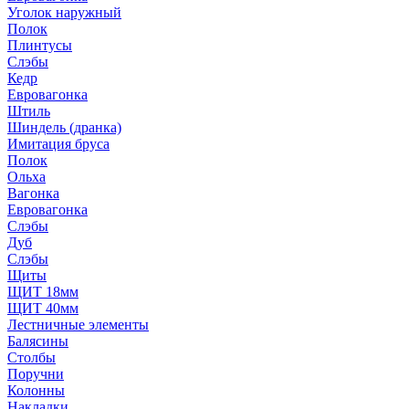
Уголок наружный
Полок
Плинтусы
Слэбы
Кедр
Евровагонка
Штиль
Шиндель (дранка)
Имитация бруса
Полок
Ольха
Вагонка
Евровагонка
Слэбы
Дуб
Слэбы
Щиты
ЩИТ 18мм
ЩИТ 40мм
Лестничные элементы
Балясины
Столбы
Поручни
Колонны
Накладки