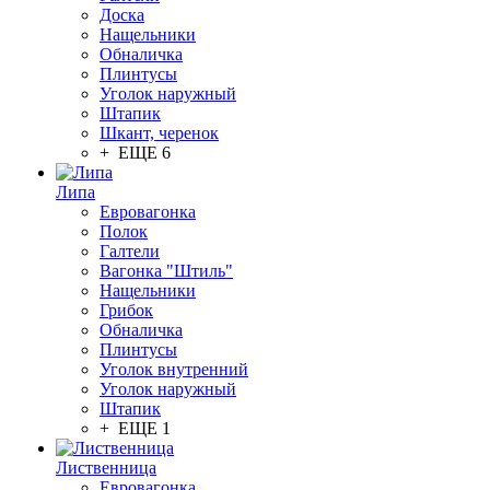
Доска
Нащельники
Обналичка
Плинтусы
Уголок наружный
Штапик
Шкант, черенок
+ ЕЩЕ 6
Липа
Евровагонка
Полок
Галтели
Вагонка "Штиль"
Нащельники
Грибок
Обналичка
Плинтусы
Уголок внутренний
Уголок наружный
Штапик
+ ЕЩЕ 1
Лиственница
Евровагонка