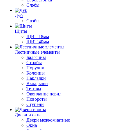
Слэбы
Дуб
Слэбы
Щиты
ЩИТ 18мм
ЩИТ 40мм
Лестничные элементы
Балясины
Столбы
Поручни
Колонны
Накладки
Вкладыши
Тетивы
Окончание перил
Повороты
Ступени
Двери и окна
Двери межкомнатные
Окна