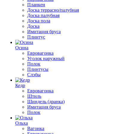
Планкен
Доска террасно/палубная
Доска палубная
Доска пола
Доска
Имитация бруса
Плинтус
Осина
Евровагонка
Уголок наружный
Полок
Плинтусы
Слэбы
Кедр
Евровагонка
Штиль
Шиндель (дранка)
Имитация бруса
Полок
Ольха
Вагонка
Евровагонка