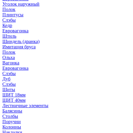
Уголок наружный
Полок
Плинтусы
Слэбы
Кедр
Евровагонка
Штиль
Шиндель (дранка)
Имитация бруса
Полок
Ольха
Вагонка
Евровагонка
Слэбы
Дуб
Слэбы
Щиты
ЩИТ 18мм
ЩИТ 40мм
Лестничные элементы
Балясины
Столбы
Поручни
Колонны
Накладки