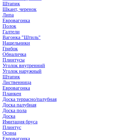
Штапик
Шкант, черенок
Липа
Евровагонка
Полок
Галтели
Вагонка "Штиль"
Нащельники
Грибок
Обналичка
Плинтусы
Уголок внутренний
Уголок наружный
Штапик
Лиственница
Евровагонка
Планкен
Доска террасно/палубная
Доска палубная
Доска пола
Доска
Имитация бруса
Плинтус
Осина
Евровагонка