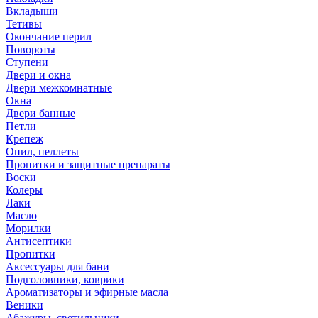
Вкладыши
Тетивы
Окончание перил
Повороты
Ступени
Двери и окна
Двери межкомнатные
Окна
Двери банные
Петли
Крепеж
Опил, пеллеты
Пропитки и защитные препараты
Воски
Колеры
Лаки
Масло
Морилки
Антисептики
Пропитки
Аксессуары для бани
Подголовники, коврики
Ароматизаторы и эфирные масла
Веники
Абажуры, светильники