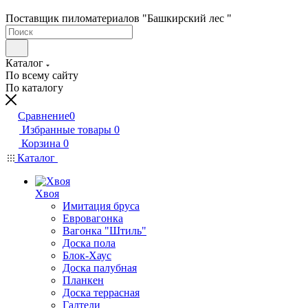
Поставщик пиломатериалов "Башкирский лес "
Каталог
По всему сайту
По каталогу
Сравнение
0
Избранные товары
0
Корзина
0
Каталог
Хвоя
Имитация бруса
Евровагонка
Вагонка "Штиль"
Доска пола
Блок-Хаус
Доска палубная
Планкен
Доска террасная
Галтели