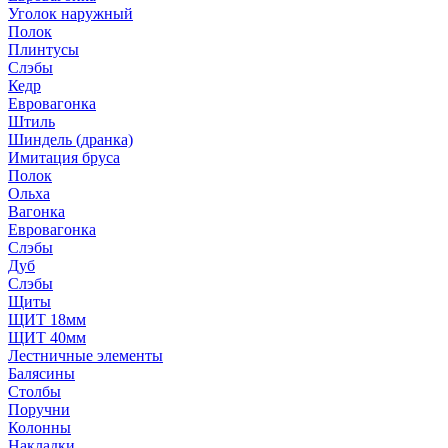
Уголок наружный
Полок
Плинтусы
Слэбы
Кедр
Евровагонка
Штиль
Шиндель (дранка)
Имитация бруса
Полок
Ольха
Вагонка
Евровагонка
Слэбы
Дуб
Слэбы
Щиты
ЩИТ 18мм
ЩИТ 40мм
Лестничные элементы
Балясины
Столбы
Поручни
Колонны
Накладки