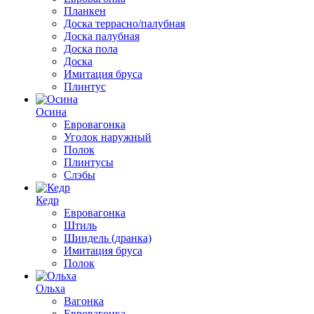
Планкен
Доска террасно/палубная
Доска палубная
Доска пола
Доска
Имитация бруса
Плинтус
Осина
Евровагонка
Уголок наружный
Полок
Плинтусы
Слэбы
Кедр
Евровагонка
Штиль
Шиндель (дранка)
Имитация бруса
Полок
Ольха
Вагонка
Евровагонка