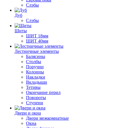
Слэбы
Дуб
Слэбы
Щиты
ЩИТ 18мм
ЩИТ 40мм
Лестничные элементы
Балясины
Столбы
Поручни
Колонны
Накладки
Вкладыши
Тетивы
Окончание перил
Повороты
Ступени
Двери и окна
Двери межкомнатные
Окна