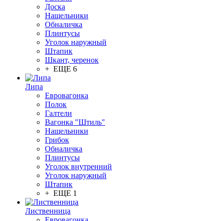
Доска
Нащельники
Обналичка
Плинтусы
Уголок наружный
Штапик
Шкант, черенок
+ ЕЩЕ 6
Липа
Евровагонка
Полок
Галтели
Вагонка "Штиль"
Нащельники
Грибок
Обналичка
Плинтусы
Уголок внутренний
Уголок наружный
Штапик
+ ЕЩЕ 1
Лиственница
Евровагонка