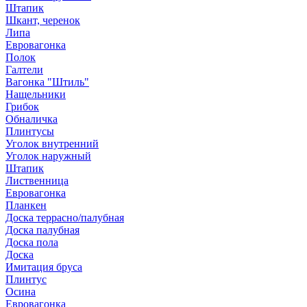
Штапик
Шкант, черенок
Липа
Евровагонка
Полок
Галтели
Вагонка "Штиль"
Нащельники
Грибок
Обналичка
Плинтусы
Уголок внутренний
Уголок наружный
Штапик
Лиственница
Евровагонка
Планкен
Доска террасно/палубная
Доска палубная
Доска пола
Доска
Имитация бруса
Плинтус
Осина
Евровагонка