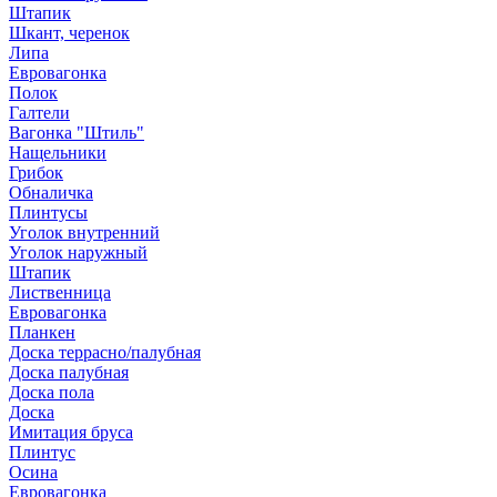
Штапик
Шкант, черенок
Липа
Евровагонка
Полок
Галтели
Вагонка "Штиль"
Нащельники
Грибок
Обналичка
Плинтусы
Уголок внутренний
Уголок наружный
Штапик
Лиственница
Евровагонка
Планкен
Доска террасно/палубная
Доска палубная
Доска пола
Доска
Имитация бруса
Плинтус
Осина
Евровагонка