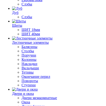
Слэбы
Дуб
Слэбы
Щиты
ЩИТ 18мм
ЩИТ 40мм
Лестничные элементы
Балясины
Столбы
Поручни
Колонны
Накладки
Вкладыши
Тетивы
Окончание перил
Повороты
Ступени
Двери и окна
Двери межкомнатные
Окна