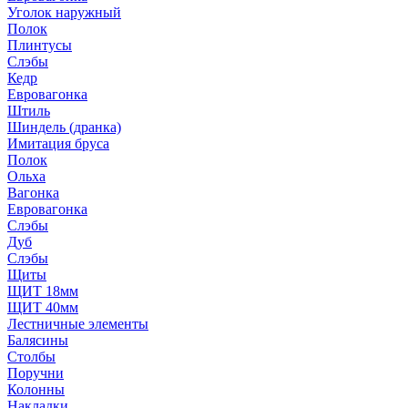
Уголок наружный
Полок
Плинтусы
Слэбы
Кедр
Евровагонка
Штиль
Шиндель (дранка)
Имитация бруса
Полок
Ольха
Вагонка
Евровагонка
Слэбы
Дуб
Слэбы
Щиты
ЩИТ 18мм
ЩИТ 40мм
Лестничные элементы
Балясины
Столбы
Поручни
Колонны
Накладки