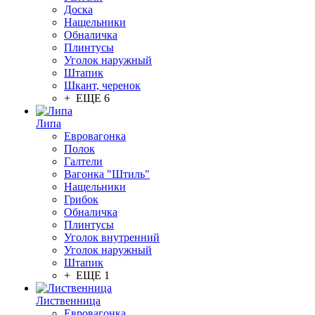
Доска
Нащельники
Обналичка
Плинтусы
Уголок наружный
Штапик
Шкант, черенок
+ ЕЩЕ 6
Липа
Евровагонка
Полок
Галтели
Вагонка "Штиль"
Нащельники
Грибок
Обналичка
Плинтусы
Уголок внутренний
Уголок наружный
Штапик
+ ЕЩЕ 1
Лиственница
Евровагонка