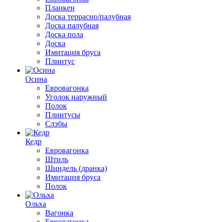
Планкен
Доска террасно/палубная
Доска палубная
Доска пола
Доска
Имитация бруса
Плинтус
Осина
Евровагонка
Уголок наружный
Полок
Плинтусы
Слэбы
Кедр
Евровагонка
Штиль
Шиндель (дранка)
Имитация бруса
Полок
Ольха
Вагонка
Евровагонка