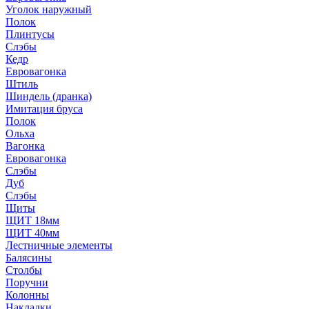
Уголок наружный
Полок
Плинтусы
Слэбы
Кедр
Евровагонка
Штиль
Шиндель (дранка)
Имитация бруса
Полок
Ольха
Вагонка
Евровагонка
Слэбы
Дуб
Слэбы
Щиты
ЩИТ 18мм
ЩИТ 40мм
Лестничные элементы
Балясины
Столбы
Поручни
Колонны
Накладки