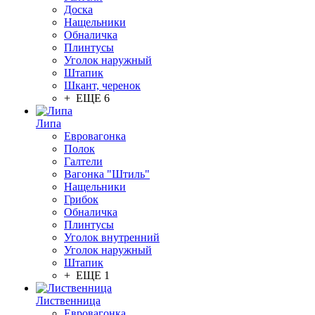
Доска
Нащельники
Обналичка
Плинтусы
Уголок наружный
Штапик
Шкант, черенок
+ ЕЩЕ 6
Липа
Евровагонка
Полок
Галтели
Вагонка "Штиль"
Нащельники
Грибок
Обналичка
Плинтусы
Уголок внутренний
Уголок наружный
Штапик
+ ЕЩЕ 1
Лиственница
Евровагонка