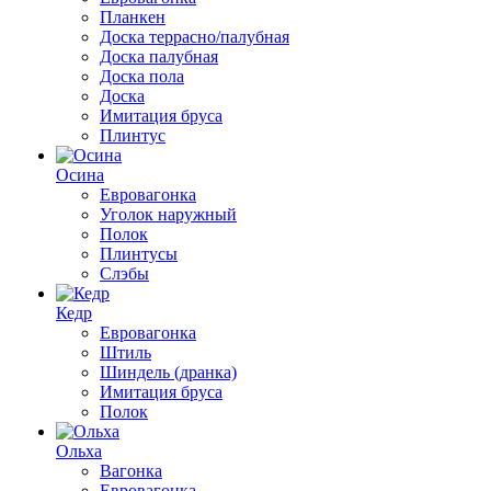
Планкен
Доска террасно/палубная
Доска палубная
Доска пола
Доска
Имитация бруса
Плинтус
Осина
Евровагонка
Уголок наружный
Полок
Плинтусы
Слэбы
Кедр
Евровагонка
Штиль
Шиндель (дранка)
Имитация бруса
Полок
Ольха
Вагонка
Евровагонка