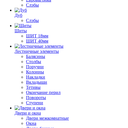
Слэбы
Дуб
Слэбы
Щиты
ЩИТ 18мм
ЩИТ 40мм
Лестничные элементы
Балясины
Столбы
Поручни
Колонны
Накладки
Вкладыши
Тетивы
Окончание перил
Повороты
Ступени
Двери и окна
Двери межкомнатные
Окна