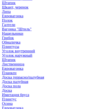
Штапик
Шкант, черенок
Липа
Евровагонка
Полок
Галтели
Вагонка "Штиль"
Нащельники
Грибок
Обналичка
Плинтусы
Уголок внутренний
Уголок наружный
Штапик
Лиственница
Евровагонка
Планкен
Доска террасно/палубная
Доска палубная
Доска пола
Доска
Имитация бруса
Плинтус
Осина
Евровагонка