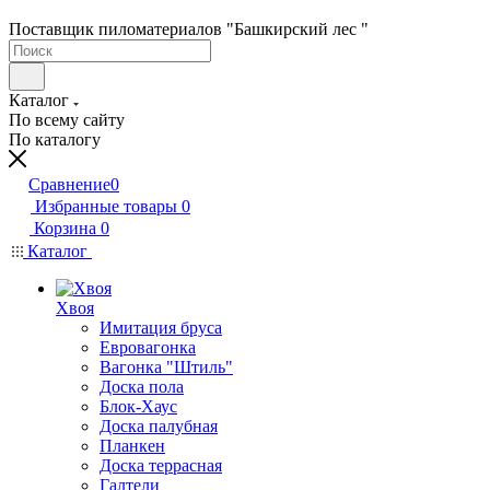
Поставщик пиломатериалов "Башкирский лес "
Каталог
По всему сайту
По каталогу
Сравнение
0
Избранные товары
0
Корзина
0
Каталог
Хвоя
Имитация бруса
Евровагонка
Вагонка "Штиль"
Доска пола
Блок-Хаус
Доска палубная
Планкен
Доска террасная
Галтели