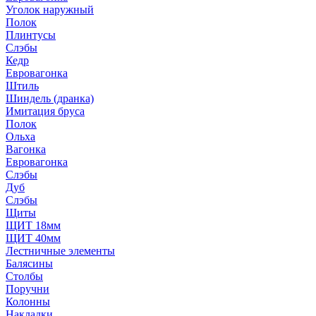
Уголок наружный
Полок
Плинтусы
Слэбы
Кедр
Евровагонка
Штиль
Шиндель (дранка)
Имитация бруса
Полок
Ольха
Вагонка
Евровагонка
Слэбы
Дуб
Слэбы
Щиты
ЩИТ 18мм
ЩИТ 40мм
Лестничные элементы
Балясины
Столбы
Поручни
Колонны
Накладки