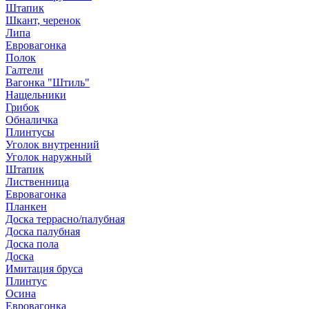
Штапик
Шкант, черенок
Липа
Евровагонка
Полок
Галтели
Вагонка "Штиль"
Нащельники
Грибок
Обналичка
Плинтусы
Уголок внутренний
Уголок наружный
Штапик
Лиственница
Евровагонка
Планкен
Доска террасно/палубная
Доска палубная
Доска пола
Доска
Имитация бруса
Плинтус
Осина
Евровагонка