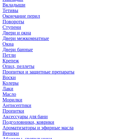
Вкладыши
Тетивы
Окончание перил
Повороты
Ступени
Двери и окна
Двери межкомнатные
Окна
Двери банные
Петли
Крепеж
Опил, пеллеты
Пропитки и защитные препараты
Воски
Колеры
Лаки
Масло
Морилки
Антисептики
Пропитки
Аксессуары для бани
Подголовники, коврики
Ароматизаторы и эфирные масла
Веники
Абажуры, светильники