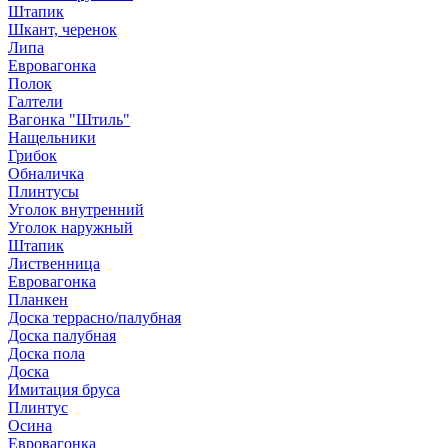
Штапик
Шкант, черенок
Липа
Евровагонка
Полок
Галтели
Вагонка "Штиль"
Нащельники
Грибок
Обналичка
Плинтусы
Уголок внутренний
Уголок наружный
Штапик
Лиственница
Евровагонка
Планкен
Доска террасно/палубная
Доска палубная
Доска пола
Доска
Имитация бруса
Плинтус
Осина
Евровагонка