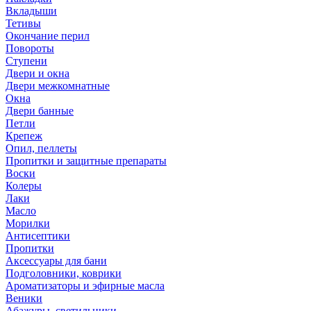
Вкладыши
Тетивы
Окончание перил
Повороты
Ступени
Двери и окна
Двери межкомнатные
Окна
Двери банные
Петли
Крепеж
Опил, пеллеты
Пропитки и защитные препараты
Воски
Колеры
Лаки
Масло
Морилки
Антисептики
Пропитки
Аксессуары для бани
Подголовники, коврики
Ароматизаторы и эфирные масла
Веники
Абажуры, светильники