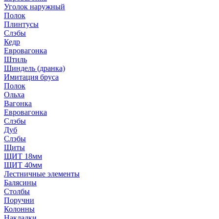
Уголок наружный
Полок
Плинтусы
Слэбы
Кедр
Евровагонка
Штиль
Шиндель (дранка)
Имитация бруса
Полок
Ольха
Вагонка
Евровагонка
Слэбы
Дуб
Слэбы
Щиты
ЩИТ 18мм
ЩИТ 40мм
Лестничные элементы
Балясины
Столбы
Поручни
Колонны
Накладки