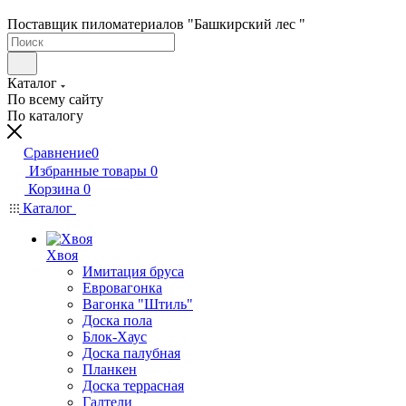
Поставщик пиломатериалов "Башкирский лес "
Каталог
По всему сайту
По каталогу
Сравнение
0
Избранные товары
0
Корзина
0
Каталог
Хвоя
Имитация бруса
Евровагонка
Вагонка "Штиль"
Доска пола
Блок-Хаус
Доска палубная
Планкен
Доска террасная
Галтели