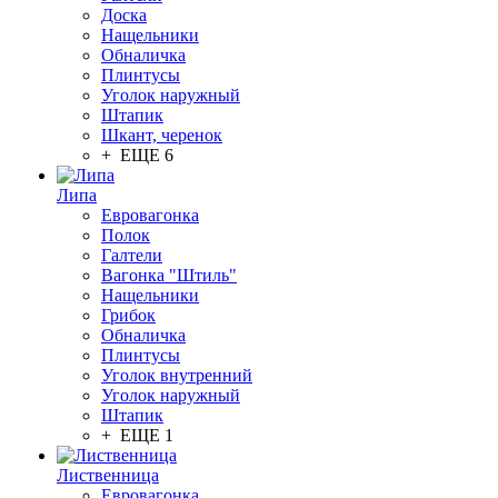
Доска
Нащельники
Обналичка
Плинтусы
Уголок наружный
Штапик
Шкант, черенок
+ ЕЩЕ 6
Липа
Евровагонка
Полок
Галтели
Вагонка "Штиль"
Нащельники
Грибок
Обналичка
Плинтусы
Уголок внутренний
Уголок наружный
Штапик
+ ЕЩЕ 1
Лиственница
Евровагонка