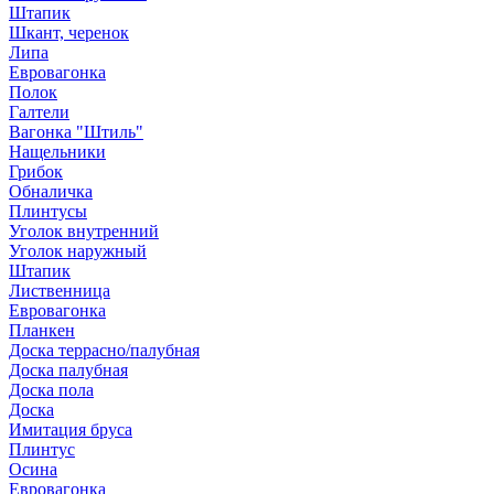
Штапик
Шкант, черенок
Липа
Евровагонка
Полок
Галтели
Вагонка "Штиль"
Нащельники
Грибок
Обналичка
Плинтусы
Уголок внутренний
Уголок наружный
Штапик
Лиственница
Евровагонка
Планкен
Доска террасно/палубная
Доска палубная
Доска пола
Доска
Имитация бруса
Плинтус
Осина
Евровагонка