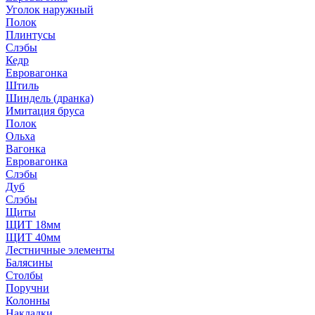
Уголок наружный
Полок
Плинтусы
Слэбы
Кедр
Евровагонка
Штиль
Шиндель (дранка)
Имитация бруса
Полок
Ольха
Вагонка
Евровагонка
Слэбы
Дуб
Слэбы
Щиты
ЩИТ 18мм
ЩИТ 40мм
Лестничные элементы
Балясины
Столбы
Поручни
Колонны
Накладки