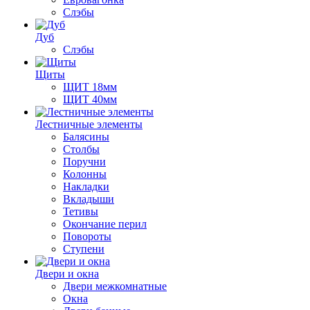
Слэбы
Дуб
Слэбы
Щиты
ЩИТ 18мм
ЩИТ 40мм
Лестничные элементы
Балясины
Столбы
Поручни
Колонны
Накладки
Вкладыши
Тетивы
Окончание перил
Повороты
Ступени
Двери и окна
Двери межкомнатные
Окна