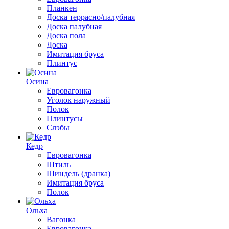
Планкен
Доска террасно/палубная
Доска палубная
Доска пола
Доска
Имитация бруса
Плинтус
Осина
Евровагонка
Уголок наружный
Полок
Плинтусы
Слэбы
Кедр
Евровагонка
Штиль
Шиндель (дранка)
Имитация бруса
Полок
Ольха
Вагонка
Евровагонка