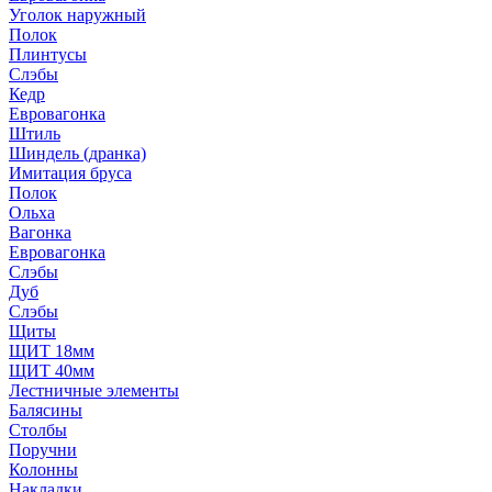
Уголок наружный
Полок
Плинтусы
Слэбы
Кедр
Евровагонка
Штиль
Шиндель (дранка)
Имитация бруса
Полок
Ольха
Вагонка
Евровагонка
Слэбы
Дуб
Слэбы
Щиты
ЩИТ 18мм
ЩИТ 40мм
Лестничные элементы
Балясины
Столбы
Поручни
Колонны
Накладки