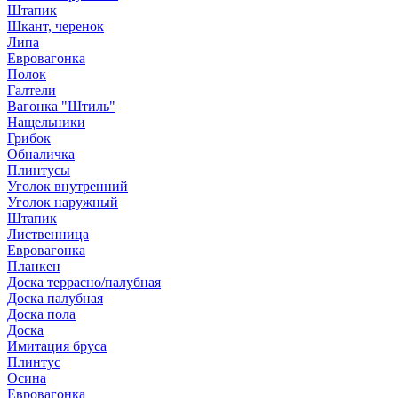
Штапик
Шкант, черенок
Липа
Евровагонка
Полок
Галтели
Вагонка "Штиль"
Нащельники
Грибок
Обналичка
Плинтусы
Уголок внутренний
Уголок наружный
Штапик
Лиственница
Евровагонка
Планкен
Доска террасно/палубная
Доска палубная
Доска пола
Доска
Имитация бруса
Плинтус
Осина
Евровагонка