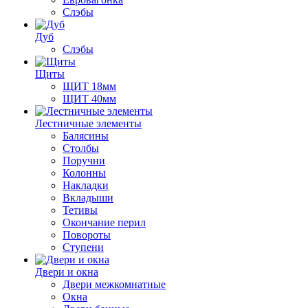
Слэбы
Дуб
Слэбы
Щиты
ЩИТ 18мм
ЩИТ 40мм
Лестничные элементы
Балясины
Столбы
Поручни
Колонны
Накладки
Вкладыши
Тетивы
Окончание перил
Повороты
Ступени
Двери и окна
Двери межкомнатные
Окна