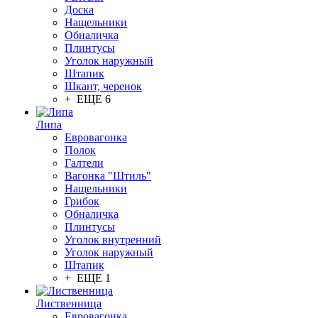
Доска
Нащельники
Обналичка
Плинтусы
Уголок наружный
Штапик
Шкант, черенок
+ ЕЩЕ 6
Липа
Евровагонка
Полок
Галтели
Вагонка "Штиль"
Нащельники
Грибок
Обналичка
Плинтусы
Уголок внутренний
Уголок наружный
Штапик
+ ЕЩЕ 1
Лиственница
Евровагонка