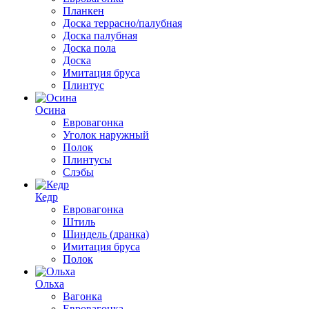
Планкен
Доска террасно/палубная
Доска палубная
Доска пола
Доска
Имитация бруса
Плинтус
Осина
Евровагонка
Уголок наружный
Полок
Плинтусы
Слэбы
Кедр
Евровагонка
Штиль
Шиндель (дранка)
Имитация бруса
Полок
Ольха
Вагонка
Евровагонка