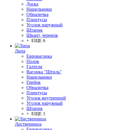
Доска
Нащельники
Обналичка
Плинтусы
Уголок наружный
Штапик
Шкант, черенок
+ ЕЩЕ 6
Липа
Евровагонка
Полок
Галтели
Вагонка "Штиль"
Нащельники
Грибок
Обналичка
Плинтусы
Уголок внутренний
Уголок наружный
Штапик
+ ЕЩЕ 1
Лиственница
Евровагонка