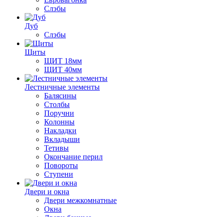
Слэбы
Дуб
Слэбы
Щиты
ЩИТ 18мм
ЩИТ 40мм
Лестничные элементы
Балясины
Столбы
Поручни
Колонны
Накладки
Вкладыши
Тетивы
Окончание перил
Повороты
Ступени
Двери и окна
Двери межкомнатные
Окна