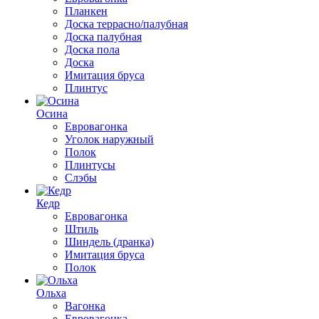
Планкен
Доска террасно/палубная
Доска палубная
Доска пола
Доска
Имитация бруса
Плинтус
Осина
Евровагонка
Уголок наружный
Полок
Плинтусы
Слэбы
Кедр
Евровагонка
Штиль
Шиндель (дранка)
Имитация бруса
Полок
Ольха
Вагонка
Евровагонка