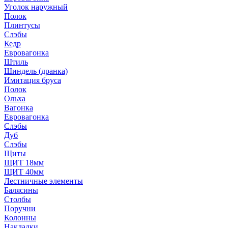
Уголок наружный
Полок
Плинтусы
Слэбы
Кедр
Евровагонка
Штиль
Шиндель (дранка)
Имитация бруса
Полок
Ольха
Вагонка
Евровагонка
Слэбы
Дуб
Слэбы
Щиты
ЩИТ 18мм
ЩИТ 40мм
Лестничные элементы
Балясины
Столбы
Поручни
Колонны
Накладки