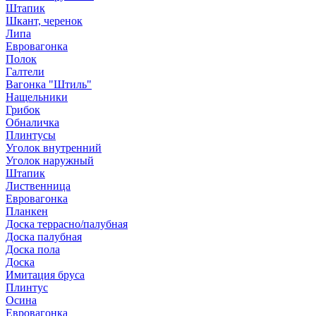
Штапик
Шкант, черенок
Липа
Евровагонка
Полок
Галтели
Вагонка "Штиль"
Нащельники
Грибок
Обналичка
Плинтусы
Уголок внутренний
Уголок наружный
Штапик
Лиственница
Евровагонка
Планкен
Доска террасно/палубная
Доска палубная
Доска пола
Доска
Имитация бруса
Плинтус
Осина
Евровагонка