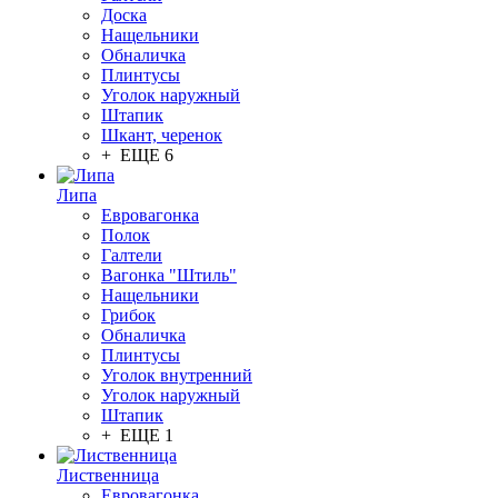
Доска
Нащельники
Обналичка
Плинтусы
Уголок наружный
Штапик
Шкант, черенок
+ ЕЩЕ 6
Липа
Евровагонка
Полок
Галтели
Вагонка "Штиль"
Нащельники
Грибок
Обналичка
Плинтусы
Уголок внутренний
Уголок наружный
Штапик
+ ЕЩЕ 1
Лиственница
Евровагонка