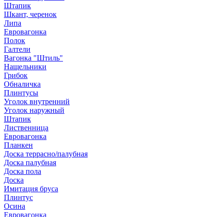
Штапик
Шкант, черенок
Липа
Евровагонка
Полок
Галтели
Вагонка "Штиль"
Нащельники
Грибок
Обналичка
Плинтусы
Уголок внутренний
Уголок наружный
Штапик
Лиственница
Евровагонка
Планкен
Доска террасно/палубная
Доска палубная
Доска пола
Доска
Имитация бруса
Плинтус
Осина
Евровагонка