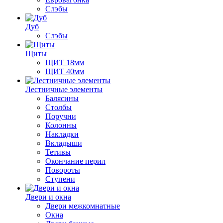
Слэбы
Дуб
Слэбы
Щиты
ЩИТ 18мм
ЩИТ 40мм
Лестничные элементы
Балясины
Столбы
Поручни
Колонны
Накладки
Вкладыши
Тетивы
Окончание перил
Повороты
Ступени
Двери и окна
Двери межкомнатные
Окна