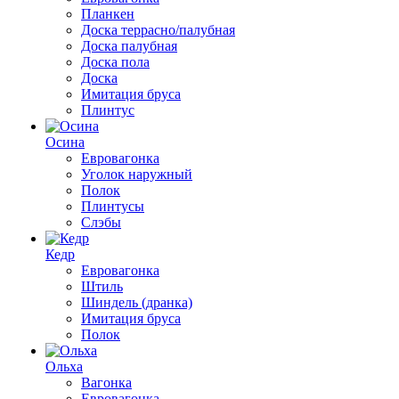
Планкен
Доска террасно/палубная
Доска палубная
Доска пола
Доска
Имитация бруса
Плинтус
Осина
Евровагонка
Уголок наружный
Полок
Плинтусы
Слэбы
Кедр
Евровагонка
Штиль
Шиндель (дранка)
Имитация бруса
Полок
Ольха
Вагонка
Евровагонка