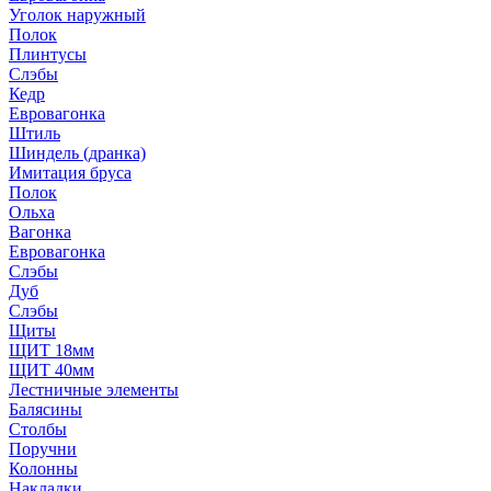
Уголок наружный
Полок
Плинтусы
Слэбы
Кедр
Евровагонка
Штиль
Шиндель (дранка)
Имитация бруса
Полок
Ольха
Вагонка
Евровагонка
Слэбы
Дуб
Слэбы
Щиты
ЩИТ 18мм
ЩИТ 40мм
Лестничные элементы
Балясины
Столбы
Поручни
Колонны
Накладки