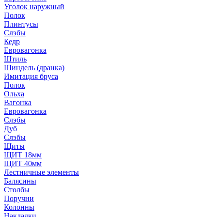
Уголок наружный
Полок
Плинтусы
Слэбы
Кедр
Евровагонка
Штиль
Шиндель (дранка)
Имитация бруса
Полок
Ольха
Вагонка
Евровагонка
Слэбы
Дуб
Слэбы
Щиты
ЩИТ 18мм
ЩИТ 40мм
Лестничные элементы
Балясины
Столбы
Поручни
Колонны
Накладки