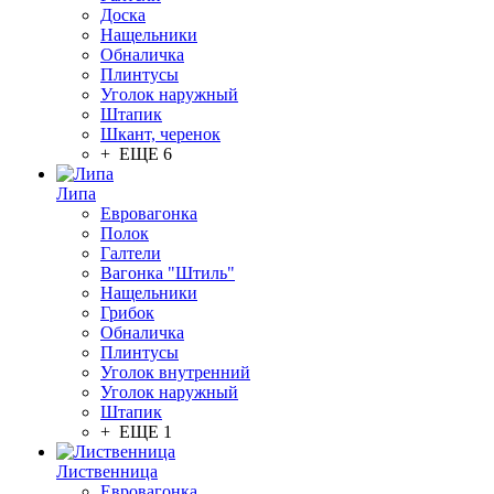
Доска
Нащельники
Обналичка
Плинтусы
Уголок наружный
Штапик
Шкант, черенок
+ ЕЩЕ 6
Липа
Евровагонка
Полок
Галтели
Вагонка "Штиль"
Нащельники
Грибок
Обналичка
Плинтусы
Уголок внутренний
Уголок наружный
Штапик
+ ЕЩЕ 1
Лиственница
Евровагонка