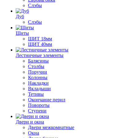
Слэбы
Дуб
Слэбы
Щиты
ЩИТ 18мм
ЩИТ 40мм
Лестничные элементы
Балясины
Столбы
Поручни
Колонны
Накладки
Вкладыши
Тетивы
Окончание перил
Повороты
Ступени
Двери и окна
Двери межкомнатные
Окна