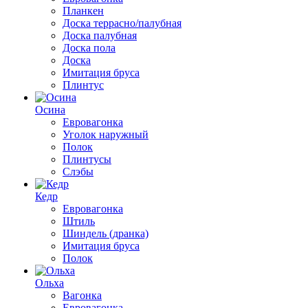
Планкен
Доска террасно/палубная
Доска палубная
Доска пола
Доска
Имитация бруса
Плинтус
Осина
Евровагонка
Уголок наружный
Полок
Плинтусы
Слэбы
Кедр
Евровагонка
Штиль
Шиндель (дранка)
Имитация бруса
Полок
Ольха
Вагонка
Евровагонка