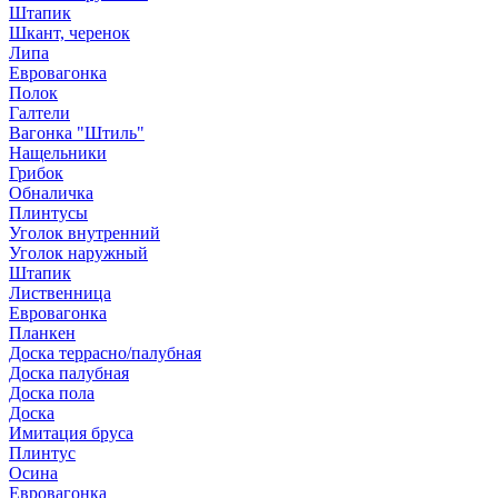
Штапик
Шкант, черенок
Липа
Евровагонка
Полок
Галтели
Вагонка "Штиль"
Нащельники
Грибок
Обналичка
Плинтусы
Уголок внутренний
Уголок наружный
Штапик
Лиственница
Евровагонка
Планкен
Доска террасно/палубная
Доска палубная
Доска пола
Доска
Имитация бруса
Плинтус
Осина
Евровагонка