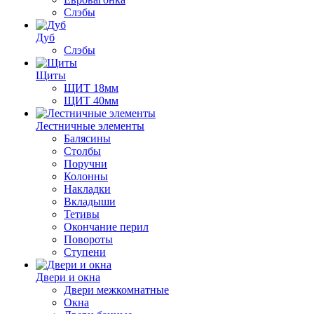
Слэбы
Дуб
Слэбы
Щиты
ЩИТ 18мм
ЩИТ 40мм
Лестничные элементы
Балясины
Столбы
Поручни
Колонны
Накладки
Вкладыши
Тетивы
Окончание перил
Повороты
Ступени
Двери и окна
Двери межкомнатные
Окна