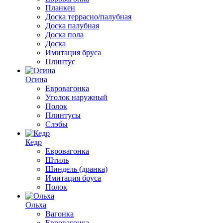
Планкен
Доска террасно/палубная
Доска палубная
Доска пола
Доска
Имитация бруса
Плинтус
Осина
Евровагонка
Уголок наружный
Полок
Плинтусы
Слэбы
Кедр
Евровагонка
Штиль
Шиндель (дранка)
Имитация бруса
Полок
Ольха
Вагонка
Евровагонка