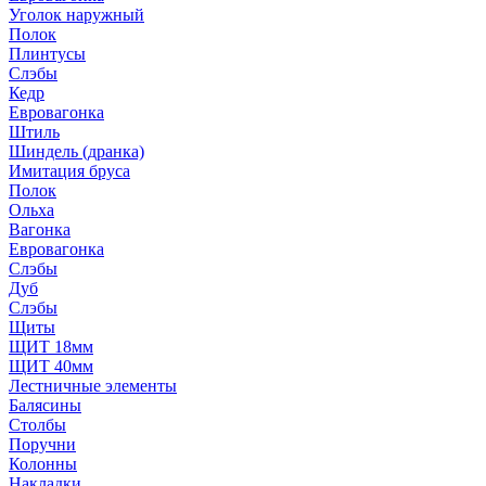
Уголок наружный
Полок
Плинтусы
Слэбы
Кедр
Евровагонка
Штиль
Шиндель (дранка)
Имитация бруса
Полок
Ольха
Вагонка
Евровагонка
Слэбы
Дуб
Слэбы
Щиты
ЩИТ 18мм
ЩИТ 40мм
Лестничные элементы
Балясины
Столбы
Поручни
Колонны
Накладки