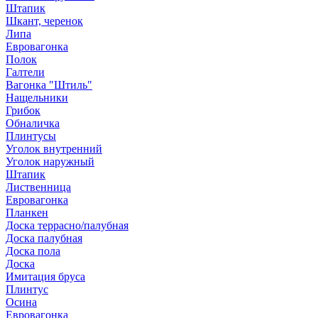
Штапик
Шкант, черенок
Липа
Евровагонка
Полок
Галтели
Вагонка "Штиль"
Нащельники
Грибок
Обналичка
Плинтусы
Уголок внутренний
Уголок наружный
Штапик
Лиственница
Евровагонка
Планкен
Доска террасно/палубная
Доска палубная
Доска пола
Доска
Имитация бруса
Плинтус
Осина
Евровагонка