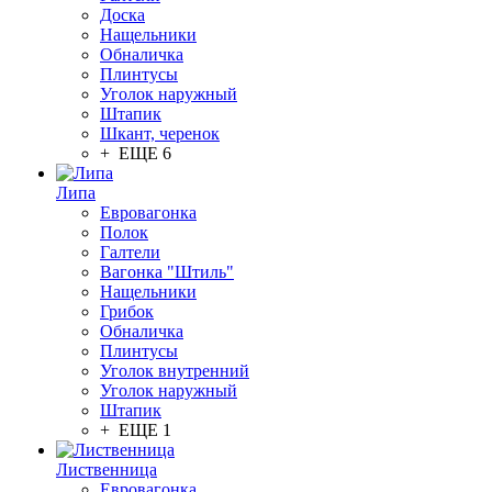
Доска
Нащельники
Обналичка
Плинтусы
Уголок наружный
Штапик
Шкант, черенок
+ ЕЩЕ 6
Липа
Евровагонка
Полок
Галтели
Вагонка "Штиль"
Нащельники
Грибок
Обналичка
Плинтусы
Уголок внутренний
Уголок наружный
Штапик
+ ЕЩЕ 1
Лиственница
Евровагонка