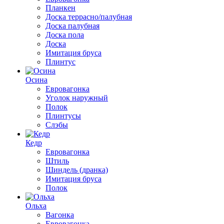
Планкен
Доска террасно/палубная
Доска палубная
Доска пола
Доска
Имитация бруса
Плинтус
Осина
Евровагонка
Уголок наружный
Полок
Плинтусы
Слэбы
Кедр
Евровагонка
Штиль
Шиндель (дранка)
Имитация бруса
Полок
Ольха
Вагонка
Евровагонка