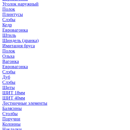
Уголок наружный
Полок
Плинтусы
Слэбы
Кедр
Евровагонка
Штиль
Шиндель (дранка)
Имитация бруса
Полок
Ольха
Вагонка
Евровагонка
Слэбы
Дуб
Слэбы
Щиты
ЩИТ 18мм
ЩИТ 40мм
Лестничные элементы
Балясины
Столбы
Поручни
Колонны
Накладки