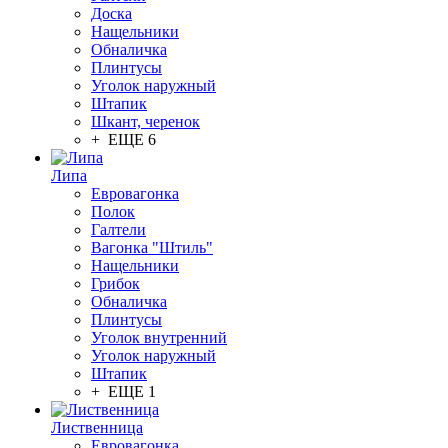
Доска
Нащельники
Обналичка
Плинтусы
Уголок наружный
Штапик
Шкант, черенок
+ ЕЩЕ 6
Липа
Евровагонка
Полок
Галтели
Вагонка "Штиль"
Нащельники
Грибок
Обналичка
Плинтусы
Уголок внутренний
Уголок наружный
Штапик
+ ЕЩЕ 1
Лиственница
Евровагонка