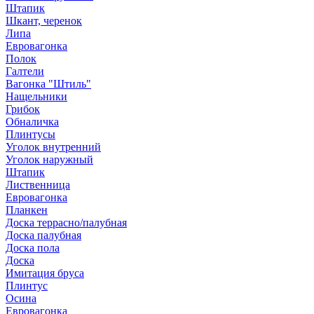
Штапик
Шкант, черенок
Липа
Евровагонка
Полок
Галтели
Вагонка "Штиль"
Нащельники
Грибок
Обналичка
Плинтусы
Уголок внутренний
Уголок наружный
Штапик
Лиственница
Евровагонка
Планкен
Доска террасно/палубная
Доска палубная
Доска пола
Доска
Имитация бруса
Плинтус
Осина
Евровагонка