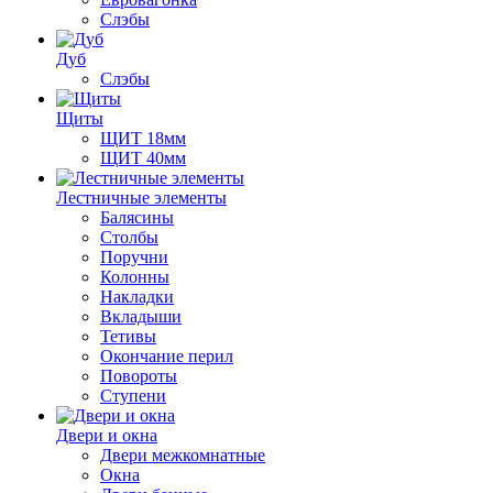
Слэбы
Дуб
Слэбы
Щиты
ЩИТ 18мм
ЩИТ 40мм
Лестничные элементы
Балясины
Столбы
Поручни
Колонны
Накладки
Вкладыши
Тетивы
Окончание перил
Повороты
Ступени
Двери и окна
Двери межкомнатные
Окна