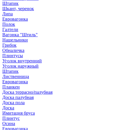
Штапик
Шкант, черенок
Липа
Евровагонка
Полок
Галтели
Вагонка "Штиль"
Нащельники
Грибок
Обналичка
Плинтусы
Уголок внутренний
Уголок наружный
Штапик
Лиственница
Евровагонка
Планкен
Доска террасно/палубная
Доска палубная
Доска пола
Доска
Имитация бруса
Плинтус
Осина
Евровагонка