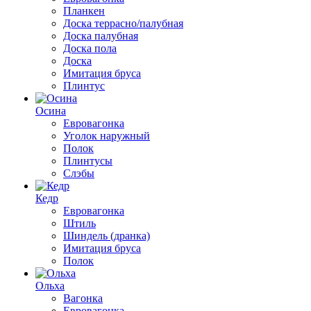
Планкен
Доска террасно/палубная
Доска палубная
Доска пола
Доска
Имитация бруса
Плинтус
Осина
Евровагонка
Уголок наружный
Полок
Плинтусы
Слэбы
Кедр
Евровагонка
Штиль
Шиндель (дранка)
Имитация бруса
Полок
Ольха
Вагонка
Евровагонка