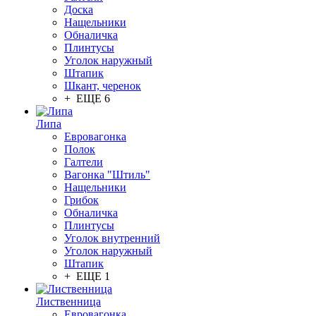
Доска
Нащельники
Обналичка
Плинтусы
Уголок наружный
Штапик
Шкант, черенок
+ ЕЩЕ 6
Липа
Евровагонка
Полок
Галтели
Вагонка "Штиль"
Нащельники
Грибок
Обналичка
Плинтусы
Уголок внутренний
Уголок наружный
Штапик
+ ЕЩЕ 1
Лиственница
Евровагонка