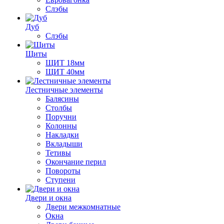
Слэбы
Дуб
Слэбы
Щиты
ЩИТ 18мм
ЩИТ 40мм
Лестничные элементы
Балясины
Столбы
Поручни
Колонны
Накладки
Вкладыши
Тетивы
Окончание перил
Повороты
Ступени
Двери и окна
Двери межкомнатные
Окна