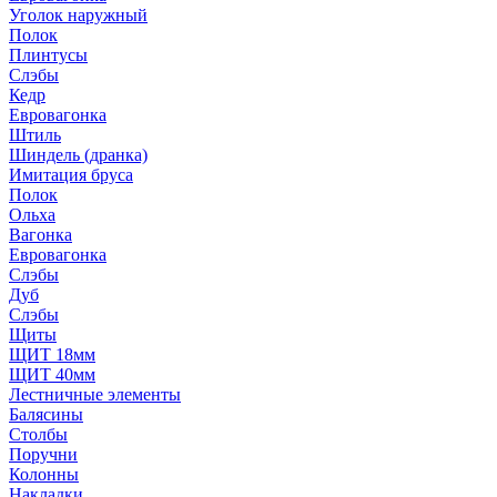
Уголок наружный
Полок
Плинтусы
Слэбы
Кедр
Евровагонка
Штиль
Шиндель (дранка)
Имитация бруса
Полок
Ольха
Вагонка
Евровагонка
Слэбы
Дуб
Слэбы
Щиты
ЩИТ 18мм
ЩИТ 40мм
Лестничные элементы
Балясины
Столбы
Поручни
Колонны
Накладки