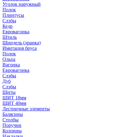
Уголок наружный
Полок
Плинтусы
Слэбы
Кедр
Евровагонка
Штиль
Шиндель (дранка)
Имитация бруса
Полок
Ольха
Вагонка
Евровагонка
Слэбы
Дуб
Слэбы
Щиты
ЩИТ 18мм
ЩИТ 40мм
Лестничные элементы
Балясины
Столбы
Поручни
Колонны
Накладки