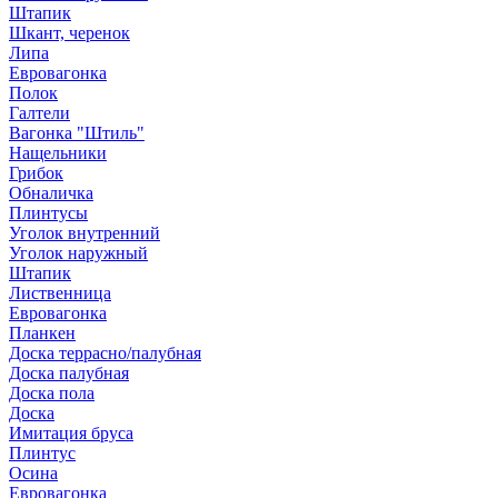
Штапик
Шкант, черенок
Липа
Евровагонка
Полок
Галтели
Вагонка "Штиль"
Нащельники
Грибок
Обналичка
Плинтусы
Уголок внутренний
Уголок наружный
Штапик
Лиственница
Евровагонка
Планкен
Доска террасно/палубная
Доска палубная
Доска пола
Доска
Имитация бруса
Плинтус
Осина
Евровагонка