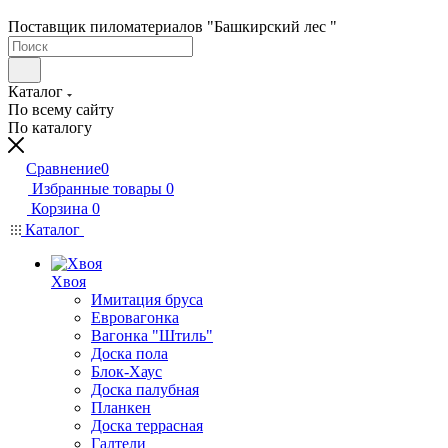
Поставщик пиломатериалов "Башкирский лес "
Каталог
По всему сайту
По каталогу
Сравнение
0
Избранные товары
0
Корзина
0
Каталог
Хвоя
Имитация бруса
Евровагонка
Вагонка "Штиль"
Доска пола
Блок-Хаус
Доска палубная
Планкен
Доска террасная
Галтели