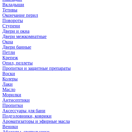
Вкладыши
Тетивы
Окончание перил
Повороты
Ступени
Двери и окна
Двери межкомнатные
Окна
Двери банные
Петли
Крепеж
Опил, пеллеты
Пропитки и защитные препараты
Воски
Колеры
Лаки
Масло
Морилки
Антисептики
Пропитки
Аксессуары для бани
Подголовники, коврики
Ароматизаторы и эфирные масла
Веники
Абажуры, светильники