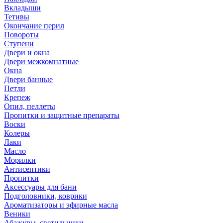
Вкладыши
Тетивы
Окончание перил
Повороты
Ступени
Двери и окна
Двери межкомнатные
Окна
Двери банные
Петли
Крепеж
Опил, пеллеты
Пропитки и защитные препараты
Воски
Колеры
Лаки
Масло
Морилки
Антисептики
Пропитки
Аксессуары для бани
Подголовники, коврики
Ароматизаторы и эфирные масла
Веники
Абажуры, светильники