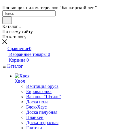
Поставщик пиломатериалов "Башкирский лес "
Каталог
По всему сайту
По каталогу
Сравнение
0
Избранные товары
0
Корзина
0
Каталог
Хвоя
Имитация бруса
Евровагонка
Вагонка "Штиль"
Доска пола
Блок-Хаус
Доска палубная
Планкен
Доска террасная
Галтели