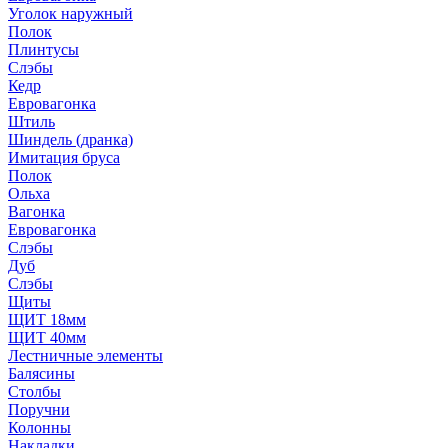
Уголок наружный
Полок
Плинтусы
Слэбы
Кедр
Евровагонка
Штиль
Шиндель (дранка)
Имитация бруса
Полок
Ольха
Вагонка
Евровагонка
Слэбы
Дуб
Слэбы
Щиты
ЩИТ 18мм
ЩИТ 40мм
Лестничные элементы
Балясины
Столбы
Поручни
Колонны
Накладки