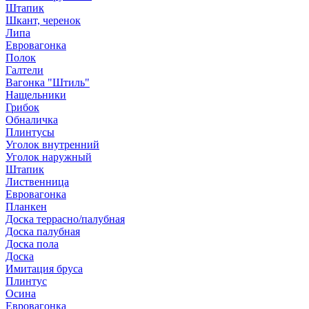
Штапик
Шкант, черенок
Липа
Евровагонка
Полок
Галтели
Вагонка "Штиль"
Нащельники
Грибок
Обналичка
Плинтусы
Уголок внутренний
Уголок наружный
Штапик
Лиственница
Евровагонка
Планкен
Доска террасно/палубная
Доска палубная
Доска пола
Доска
Имитация бруса
Плинтус
Осина
Евровагонка