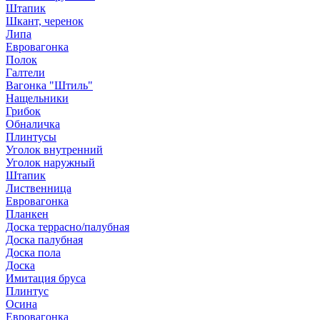
Штапик
Шкант, черенок
Липа
Евровагонка
Полок
Галтели
Вагонка "Штиль"
Нащельники
Грибок
Обналичка
Плинтусы
Уголок внутренний
Уголок наружный
Штапик
Лиственница
Евровагонка
Планкен
Доска террасно/палубная
Доска палубная
Доска пола
Доска
Имитация бруса
Плинтус
Осина
Евровагонка