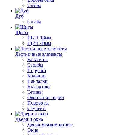
Слэбы
Дуб
Слэбы
Щиты
ЩИТ 18мм
ЩИТ 40мм
Лестничные элементы
Балясины
Столбы
Поручни
Колонны
Накладки
Вкладыши
Тетивы
Окончание перил
Повороты
Ступени
Двери и окна
Двери межкомнатные
Окна