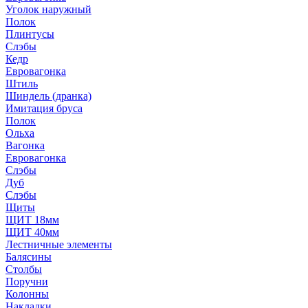
Уголок наружный
Полок
Плинтусы
Слэбы
Кедр
Евровагонка
Штиль
Шиндель (дранка)
Имитация бруса
Полок
Ольха
Вагонка
Евровагонка
Слэбы
Дуб
Слэбы
Щиты
ЩИТ 18мм
ЩИТ 40мм
Лестничные элементы
Балясины
Столбы
Поручни
Колонны
Накладки