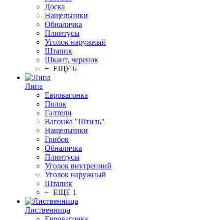
Доска
Нащельники
Обналичка
Плинтусы
Уголок наружный
Штапик
Шкант, черенок
+ ЕЩЕ 6
Липа
Евровагонка
Полок
Галтели
Вагонка "Штиль"
Нащельники
Грибок
Обналичка
Плинтусы
Уголок внутренний
Уголок наружный
Штапик
+ ЕЩЕ 1
Лиственница
Евровагонка