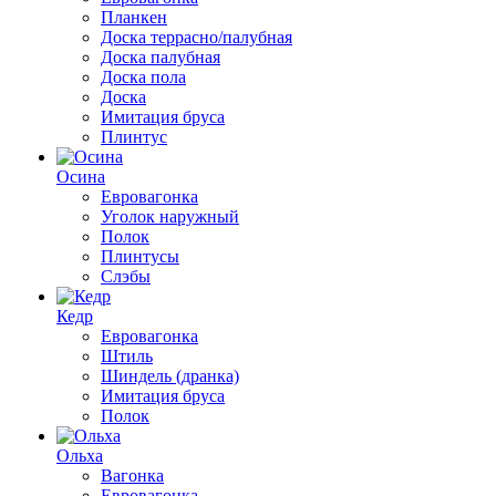
Планкен
Доска террасно/палубная
Доска палубная
Доска пола
Доска
Имитация бруса
Плинтус
Осина
Евровагонка
Уголок наружный
Полок
Плинтусы
Слэбы
Кедр
Евровагонка
Штиль
Шиндель (дранка)
Имитация бруса
Полок
Ольха
Вагонка
Евровагонка