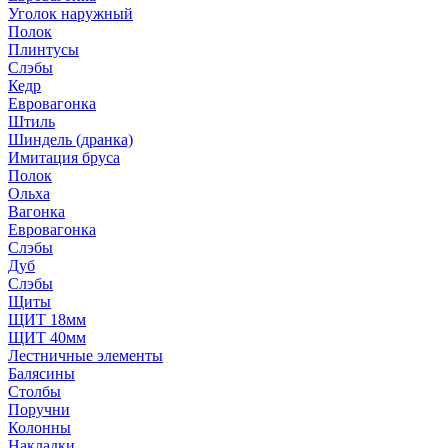
Уголок наружный
Полок
Плинтусы
Слэбы
Кедр
Евровагонка
Штиль
Шиндель (дранка)
Имитация бруса
Полок
Ольха
Вагонка
Евровагонка
Слэбы
Дуб
Слэбы
Щиты
ЩИТ 18мм
ЩИТ 40мм
Лестничные элементы
Балясины
Столбы
Поручни
Колонны
Накладки