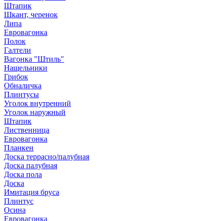
Штапик
Шкант, черенок
Липа
Евровагонка
Полок
Галтели
Вагонка "Штиль"
Нащельники
Грибок
Обналичка
Плинтусы
Уголок внутренний
Уголок наружный
Штапик
Лиственница
Евровагонка
Планкен
Доска террасно/палубная
Доска палубная
Доска пола
Доска
Имитация бруса
Плинтус
Осина
Евровагонка