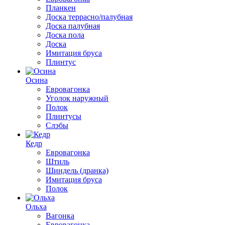
Планкен
Доска террасно/палубная
Доска палубная
Доска пола
Доска
Имитация бруса
Плинтус
Осина
Евровагонка
Уголок наружный
Полок
Плинтусы
Слэбы
Кедр
Евровагонка
Штиль
Шиндель (дранка)
Имитация бруса
Полок
Ольха
Вагонка
Евровагонка