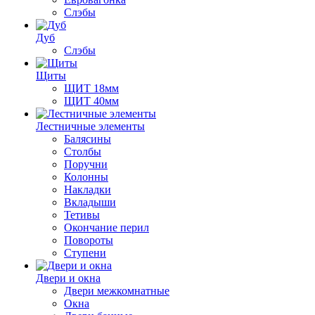
Слэбы
Дуб
Слэбы
Щиты
ЩИТ 18мм
ЩИТ 40мм
Лестничные элементы
Балясины
Столбы
Поручни
Колонны
Накладки
Вкладыши
Тетивы
Окончание перил
Повороты
Ступени
Двери и окна
Двери межкомнатные
Окна