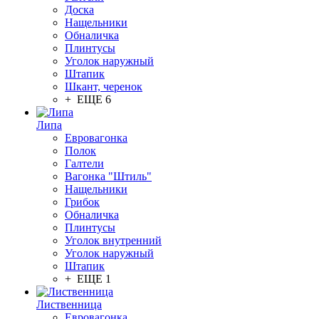
Доска
Нащельники
Обналичка
Плинтусы
Уголок наружный
Штапик
Шкант, черенок
+ ЕЩЕ 6
Липа
Евровагонка
Полок
Галтели
Вагонка "Штиль"
Нащельники
Грибок
Обналичка
Плинтусы
Уголок внутренний
Уголок наружный
Штапик
+ ЕЩЕ 1
Лиственница
Евровагонка