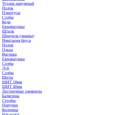
Уголок наружный
Полок
Плинтусы
Слэбы
Кедр
Евровагонка
Штиль
Шиндель (дранка)
Имитация бруса
Полок
Ольха
Вагонка
Евровагонка
Слэбы
Дуб
Слэбы
Щиты
ЩИТ 18мм
ЩИТ 40мм
Лестничные элементы
Балясины
Столбы
Поручни
Колонны
Накладки