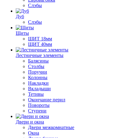
Слэбы
Дуб
Слэбы
Щиты
ЩИТ 18мм
ЩИТ 40мм
Лестничные элементы
Балясины
Столбы
Поручни
Колонны
Накладки
Вкладыши
Тетивы
Окончание перил
Повороты
Ступени
Двери и окна
Двери межкомнатные
Окна