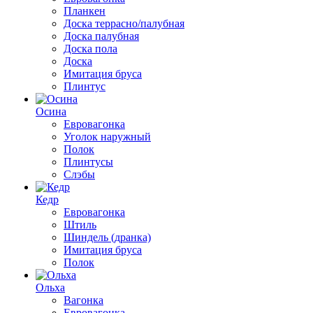
Планкен
Доска террасно/палубная
Доска палубная
Доска пола
Доска
Имитация бруса
Плинтус
Осина
Евровагонка
Уголок наружный
Полок
Плинтусы
Слэбы
Кедр
Евровагонка
Штиль
Шиндель (дранка)
Имитация бруса
Полок
Ольха
Вагонка
Евровагонка