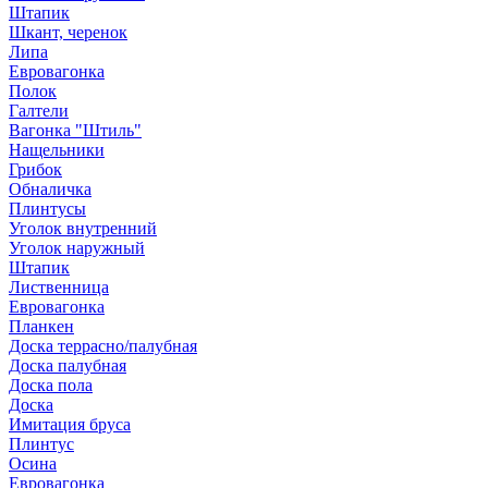
Штапик
Шкант, черенок
Липа
Евровагонка
Полок
Галтели
Вагонка "Штиль"
Нащельники
Грибок
Обналичка
Плинтусы
Уголок внутренний
Уголок наружный
Штапик
Лиственница
Евровагонка
Планкен
Доска террасно/палубная
Доска палубная
Доска пола
Доска
Имитация бруса
Плинтус
Осина
Евровагонка