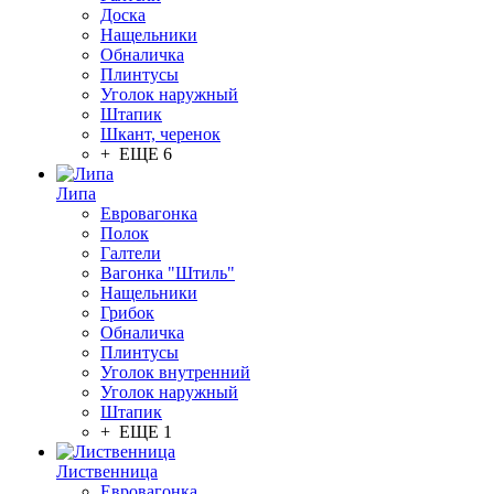
Доска
Нащельники
Обналичка
Плинтусы
Уголок наружный
Штапик
Шкант, черенок
+ ЕЩЕ 6
Липа
Евровагонка
Полок
Галтели
Вагонка "Штиль"
Нащельники
Грибок
Обналичка
Плинтусы
Уголок внутренний
Уголок наружный
Штапик
+ ЕЩЕ 1
Лиственница
Евровагонка